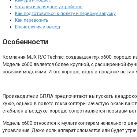
Камера и подвес
Батарея и зарядное устройство
Как подготовиться к полету и первому запуску
Как перевозить
Впечатления и вывод
Особенности
Компания MJX R/C Technic, создавшая mjx x600, хорошо 
Модель x600 является более крупной, с расширенной функ
новыми моделями. И это хорошо, ведь в продаже не так м
Производители БПЛА предпочитают выпускать квадрокопт
хуже, однако в полете гексакоптеры зачастую оказывают
стабилен в воздухе, хорошо сопротивляется порывам вет
Модель x600 относится к мультикоптерам начального цено
управления. Даже если аппарат сломается или будет утр