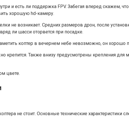
нутри и есть ли поддержка FPV. Забегая вперед скажем, ч
овить хорошую hd-камеру.
ки не возникает. Средних размеров дрон, после установк
вряд ли шасси оторвется при посадке.
заметить коптер в вечернем небе невозможно, он хорошо п
ежно крепится. Также внизу предусмотрены крепления дл
ом цвете.
и
оптера не стоит. Основные технические характеристики с