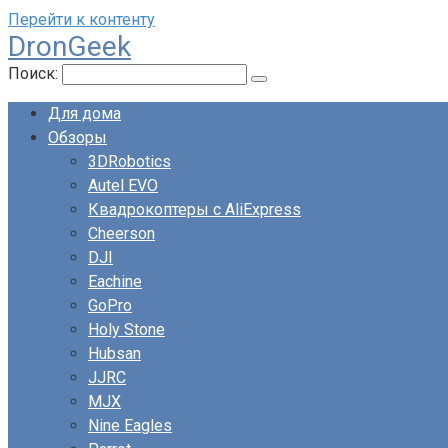
Перейти к контенту
DronGeek
Поиск:
Для дома
Обзоры
3DRobotics
Autel EVO
Квадрокоптеры с AliExpress
Cheerson
DJI
Eachine
GoPro
Holy Stone
Hubsan
JJRC
MJX
Nine Eagles