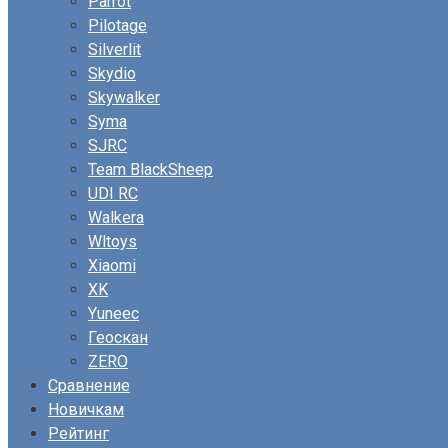
Parrot
Pilotage
Silverlit
Skydio
Skywalker
Syma
SJRC
Team BlackSheep
UDI RC
Walkera
Wltoys
Xiaomi
XK
Yuneec
Геоскан
ZERO
Сравнение
Новичкам
Рейтинг