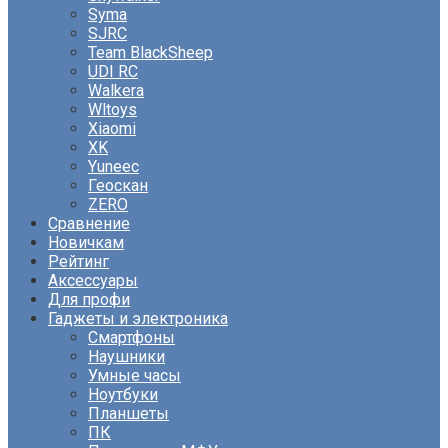
Syma
SJRC
Team BlackSheep
UDI RC
Walkera
Wltoys
Xiaomi
XK
Yuneec
Геоскан
ZERO
Сравнение
Новичкам
Рейтинг
Аксессуары
Для профи
Гаджеты и электроника
Смартфоны
Наушники
Умные часы
Ноутбуки
Планшеты
ПК