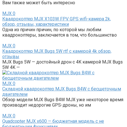
Вам также может быть интересно
MJX
0
Квадрокоптер MJX X103W FPV GPS wifi-камера 2k,
обзор, отзывы, характеристики
Одна из причин причин, по которой мы любим
квадрокоптеры, заключается в том, что большинство
MJX
0
Квадрокоптер MJX Bugs 5W rtf с камерой 4k обзор,
отзывы
MJX Bugs 5W — достойный дрон с 4K камерой MJX Bugs
5W 4K —
MJX
0
Складной квадрокоптер MJX Bugs B4W с бесщеточным
двигателем
Обзор модели MJX Bugs B4W MJX уже некоторое время
производит недорогие GPS-дроны, но им
MJX
0
Quadcopter MJX x600 — бюджетная модель с не
бюджетными функциями