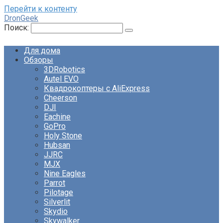
Перейти к контенту
DronGeek
Поиск:
Для дома
Обзоры
3DRobotics
Autel EVO
Квадрокоптеры с AliExpress
Cheerson
DJI
Eachine
GoPro
Holy Stone
Hubsan
JJRC
MJX
Nine Eagles
Parrot
Pilotage
Silverlit
Skydio
Skywalker