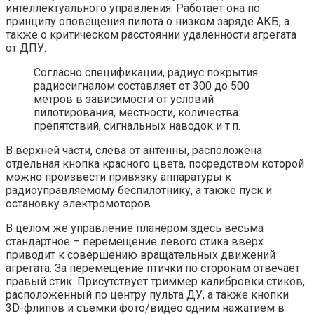
интеллектуального управления. Работает она по
принципу оповещения пилота о низком заряде АКБ, а
также о критическом расстоянии удаленности агрегата
от ДПУ.
Согласно спецификации, радиус покрытия
радиосигналом составляет от 300 до 500
метров в зависимости от условий
пилотирования, местности, количества
препятствий, сигнальных наводок и т.п.
В верхней части, слева от антенны, расположена
отдельная кнопка красного цвета, посредством которой
можно произвести привязку аппаратуры к
радиоуправляемому беспилотнику, а также пуск и
остановку электромоторов.
В целом же управление планером здесь весьма
стандартное – перемещение левого стика вверх
приводит к совершению вращательных движений
агрегата. За перемещение птички по сторонам отвечает
правый стик. Присутствует триммер калибровки стиков,
расположенный по центру пульта ДУ, а также кнопки
3D-флипов и съемки фото/видео одним нажатием в