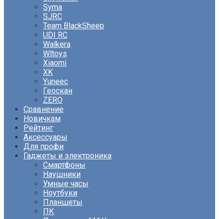
Syma
SJRC
Team BlackSheep
UDI RC
Walkera
Wltoys
Xiaomi
XK
Yuneec
Геоскан
ZERO
Сравнение
Новичкам
Рейтинг
Аксессуары
Для профи
Гаджеты и электроника
Смартфоны
Наушники
Умные часы
Ноутбуки
Планшеты
ПК