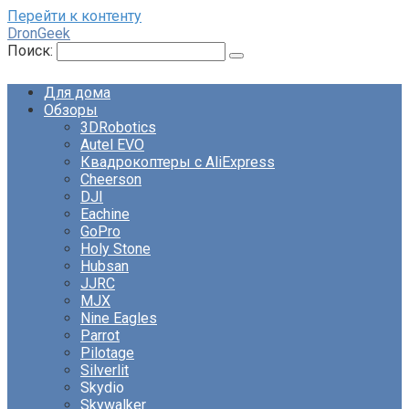
Перейти к контенту
DronGeek
Поиск:
Для дома
Обзоры
3DRobotics
Autel EVO
Квадрокоптеры с AliExpress
Cheerson
DJI
Eachine
GoPro
Holy Stone
Hubsan
JJRC
MJX
Nine Eagles
Parrot
Pilotage
Silverlit
Skydio
Skywalker