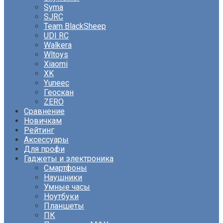
Syma
SJRC
Team BlackSheep
UDI RC
Walkera
Wltoys
Xiaomi
XK
Yuneec
Геоскан
ZERO
Сравнение
Новичкам
Рейтинг
Аксессуары
Для профи
Гаджеты и электроника
Смартфоны
Наушники
Умные часы
Ноутбуки
Планшеты
ПК