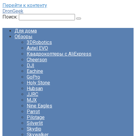
Перейти к контенту
DronGeek
Поиск:
Для дома
Обзоры
3DRobotics
Autel EVO
Квадрокоптеры с AliExpress
Cheerson
DJI
Eachine
GoPro
Holy Stone
Hubsan
JJRC
MJX
Nine Eagles
Parrot
Pilotage
Silverlit
Skydio
Skywalker