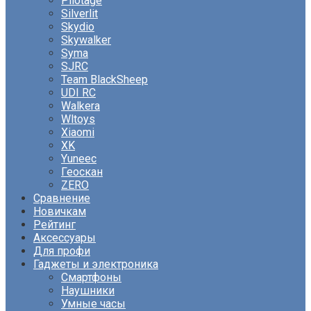
Pilotage
Silverlit
Skydio
Skywalker
Syma
SJRC
Team BlackSheep
UDI RC
Walkera
Wltoys
Xiaomi
XK
Yuneec
Геоскан
ZERO
Сравнение
Новичкам
Рейтинг
Аксессуары
Для профи
Гаджеты и электроника
Смартфоны
Наушники
Умные часы