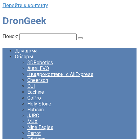
Перейти к контенту
DronGeek
Поиск:
Для дома
Обзоры
3DRobotics
Autel EVO
Квадрокоптеры с AliExpress
Cheerson
DJI
Eachine
GoPro
Holy Stone
Hubsan
JJRC
MJX
Nine Eagles
Parrot