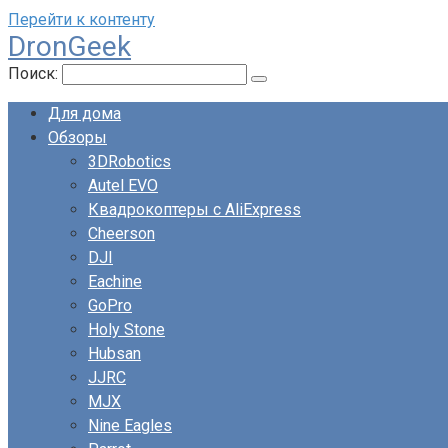
Перейти к контенту
DronGeek
Поиск:
Для дома
Обзоры
3DRobotics
Autel EVO
Квадрокоптеры с AliExpress
Cheerson
DJI
Eachine
GoPro
Holy Stone
Hubsan
JJRC
MJX
Nine Eagles