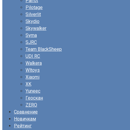
Parrot
Pilotage
Silverlit
Skydio
Skywalker
Syma
SJRC
Team BlackSheep
UDI RC
Walkera
Wltoys
Xiaomi
XK
Yuneec
Геоскан
ZERO
Сравнение
Новичкам
Рейтинг