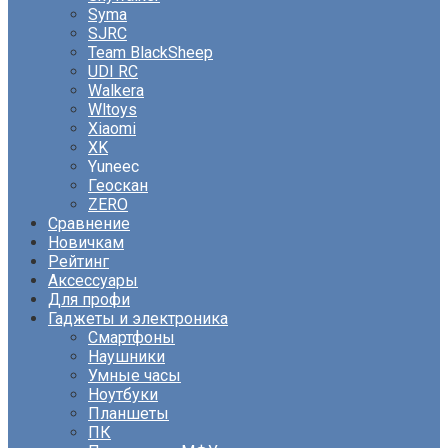
Syma
SJRC
Team BlackSheep
UDI RC
Walkera
Wltoys
Xiaomi
XK
Yuneec
Геоскан
ZERO
Сравнение
Новичкам
Рейтинг
Аксессуары
Для профи
Гаджеты и электроника
Смартфоны
Наушники
Умные часы
Ноутбуки
Планшеты
ПК