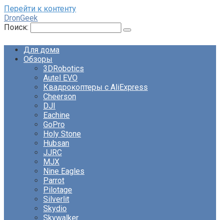
Перейти к контенту
DronGeek
Поиск:
Для дома
Обзоры
3DRobotics
Autel EVO
Квадрокоптеры с AliExpress
Cheerson
DJI
Eachine
GoPro
Holy Stone
Hubsan
JJRC
MJX
Nine Eagles
Parrot
Pilotage
Silverlit
Skydio
Skywalker