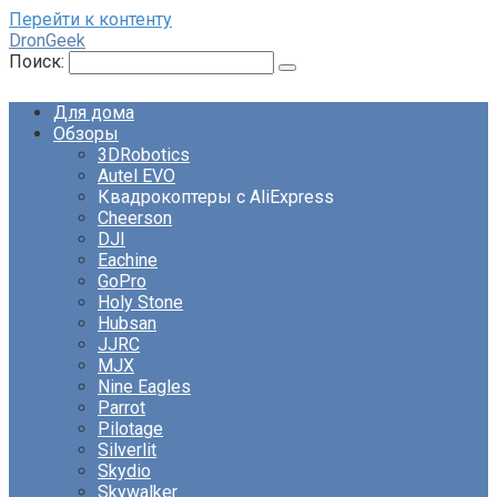
Перейти к контенту
DronGeek
Поиск:
Для дома
Обзоры
3DRobotics
Autel EVO
Квадрокоптеры с AliExpress
Cheerson
DJI
Eachine
GoPro
Holy Stone
Hubsan
JJRC
MJX
Nine Eagles
Parrot
Pilotage
Silverlit
Skydio
Skywalker