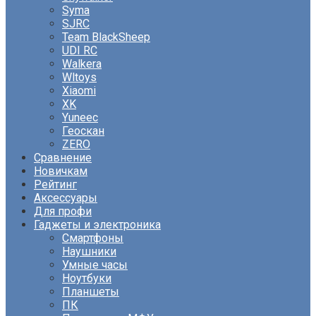
Syma
SJRC
Team BlackSheep
UDI RC
Walkera
Wltoys
Xiaomi
XK
Yuneec
Геоскан
ZERO
Сравнение
Новичкам
Рейтинг
Аксессуары
Для профи
Гаджеты и электроника
Смартфоны
Наушники
Умные часы
Ноутбуки
Планшеты
ПК