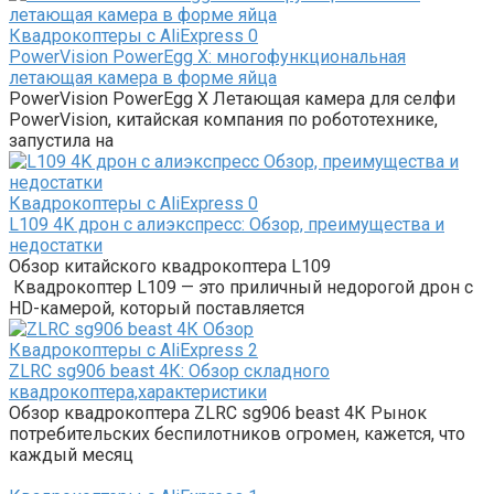
Квадрокоптеры с AliExpress
0
PowerVision PowerEgg X: многофункциональная
летающая камера в форме яйца
PowerVision PowerEgg X Летающая камера для селфи
PowerVision, китайская компания по робототехнике,
запустила на
Квадрокоптеры с AliExpress
0
L109 4K дрон с алиэкспресс: Обзор, преимущества и
недостатки
Обзор китайского квадрокоптера L109
Квадрокоптер L109 — это приличный недорогой дрон с
HD-камерой, который поставляется
Квадрокоптеры с AliExpress
2
ZLRC sg906 beast 4К: Обзор складного
квадрокоптера,характеристики
Обзор квадрокоптера ZLRC sg906 beast 4К Рынок
потребительских беспилотников огромен, кажется, что
каждый месяц