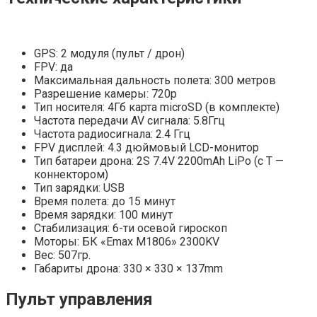
GPS: 2 модуля (пульт / дрон)
FPV: да
Максимальная дальность полета: 300 метров
Разрешение камеры: 720p
Тип носителя: 4Гб карта microSD (в комплекте)
Частота передачи AV сигнала: 5.8Ггц
Частота радиосигнала: 2.4 Ггц
FPV дисплей: 4.3 дюймовый LCD-монитор
Тип батареи дрона: 2S 7.4V 2200mAh LiPo (с Т —
коннектором)
Тип зарядки: USB
Время полета: до 15 минут
Время зарядки: 100 минут
Стабилизация: 6-ти осевой гироскоп
Моторы: БК «Emax М1806» 2300KV
Вес: 507гр.
Габариты дрона: 330 × 330 × 137mm
Пульт управления