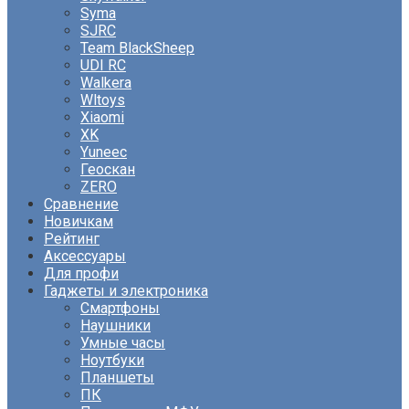
Syma
SJRC
Team BlackSheep
UDI RC
Walkera
Wltoys
Xiaomi
XK
Yuneec
Геоскан
ZERO
Сравнение
Новичкам
Рейтинг
Аксессуары
Для профи
Гаджеты и электроника
Смартфоны
Наушники
Умные часы
Ноутбуки
Планшеты
ПК