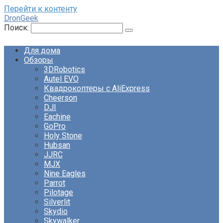
Перейти к контенту
DronGeek
Поиск:
Для дома
Обзоры
3DRobotics
Autel EVO
Квадрокоптеры с AliExpress
Cheerson
DJI
Eachine
GoPro
Holy Stone
Hubsan
JJRC
MJX
Nine Eagles
Parrot
Pilotage
Silverlit
Skydio
Skywalker