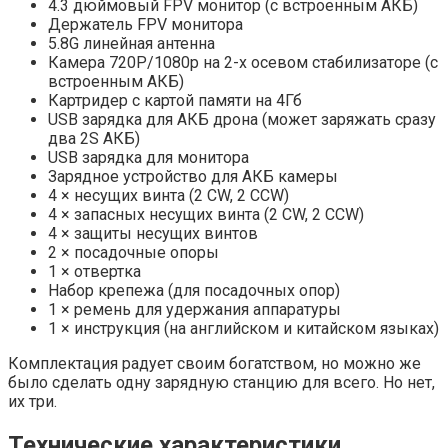
4.3 дюймовый FPV монитор (с встроенным АКБ)
Держатель FPV монитора
5.8G линейная антенна
Камера 720P/1080р на 2-х осевом стабилизаторе (с
встроенным АКБ)
Картридер с картой памяти на 4Гб
USB зарядка для АКБ дрона (может заряжать сразу
два 2S АКБ)
USB зарядка для монитора
Зарядное устройство для АКБ камеры
4 × несущих винта (2 CW, 2 CCW)
4 × запасных несущих винта (2 CW, 2 CCW)
4 × защиты несущих винтов
2 × посадочные опоры
1 × отвертка
Набор крепежа (для посадочных опор)
1 × ремень для удержания аппаратуры
1 × инструкция (на английском и китайском языках)
Комплектация радует своим богатством, но можно же
было сделать одну зарядную станцию для всего. Но нет,
их три.
Технические характеристики