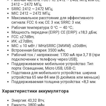
2412 ~ 2472 МГц;
SRRC: 2412 ~ 2472 МГц;
MIC: 2412 ~ 2472 МГц;
Максимальное расстояние для эффективного
сигнала: FCC: 6 км; CE: 3 км; SRRC: 3 км;
Рабочая температура: 0 ℃ — 40 ℃;
Мощность передачи (EIRP): CE (EIRP): ≤18,3 дБм;
FCC: ≤27dBm;
ИК: ≤27dBm;
MIC: ≤ 10 мВт / MHzSRRC (ЭИИМ): ≤20dBm;
Встроенная батарея: 3500 мАч;
Рабочий ток / напряжение: 1700 мА при 3,7 В (при
подключении к телефону через USB);
Поддерживаемое мобильное устройство: Тип
порта: Освещение, Micro USB, USB-C;
Подставка для мобильного устройства: ширина
устройства 65 мм-84 мм (6 дюймов или меньше)
Поддерживаемая толщина устройства: <8,3 мм.
Характеристики аккумулятора
Энергия: 43,32 Втч;
Емкость: 3800 мАч;