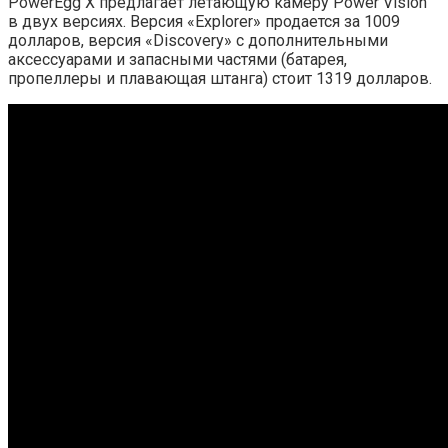
PowerEgg X предлагает летающую камеру Power Vision
в двух версиях. Версия «Explorer» продается за 1009
долларов, версия «Discovery» с дополнительными
аксессуарами и запасными частями (батарея,
пропеллеры и плавающая штанга) стоит 1319 долларов.