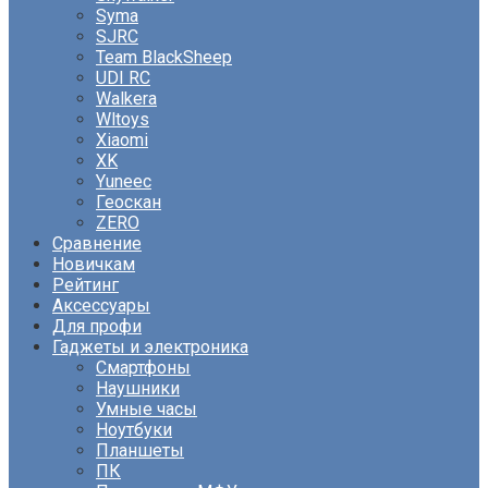
Syma
SJRC
Team BlackSheep
UDI RC
Walkera
Wltoys
Xiaomi
XK
Yuneec
Геоскан
ZERO
Сравнение
Новичкам
Рейтинг
Аксессуары
Для профи
Гаджеты и электроника
Смартфоны
Наушники
Умные часы
Ноутбуки
Планшеты
ПК