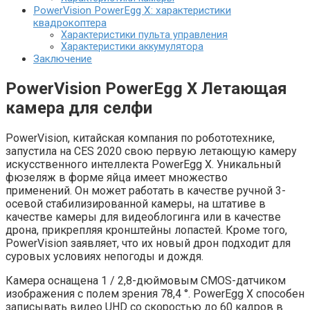
PowerVision PowerEgg X: характеристики
квадрокоптера
Характеристики пульта управления
Характеристики аккумулятора
Заключение
PowerVision PowerEgg X Летающая
камера для селфи
PowerVision, китайская компания по робототехнике,
запустила на CES 2020 свою первую летающую камеру
искусственного интеллекта PowerEgg X. Уникальный
фюзеляж в форме яйца имеет множество
применений. Он может работать в качестве ручной 3-
осевой стабилизированной камеры, на штативе в
качестве камеры для видеоблогинга или в качестве
дрона, прикрепляя кронштейны лопастей. Кроме того,
PowerVision заявляет, что их новый дрон подходит для
суровых условиях непогоды и дождя.
Камера оснащена 1 / 2,8-дюймовым CMOS-датчиком
изображения с полем зрения 78,4 °. PowerEgg X способен
записывать видео UHD со скоростью до 60 кадров в