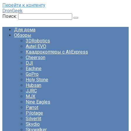
Перейти к контенту
DronGeek
Поиск:
Для дома
Обзоры
3DRobotics
Autel EVO
Квадрокоптеры с AliExpress
Cheerson
DJI
Eachine
GoPro
Holy Stone
Hubsan
JJRC
MJX
Nine Eagles
Parrot
Pilotage
Silverlit
Skydio
Skywalker