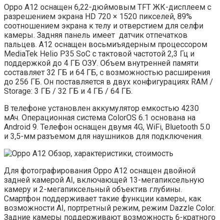
Oppo A12 оснащен 6,22-дюймовым TFT ЖК-дисплеем с
разрешением экрана HD 720 × 1520 пикселей, 89%
соотношением экрана к телу и отверстием для селфи
камеры. Задняя панель имеет датчик отпечатков
пальцев. A12 оснащен восьмиъядерным процессором
MediaTek Helio P35 SoC с тактовой частотой 2,3 Гц и
поддержкой до 4 ГБ ОЗУ. Объем внутренней памяти
составляет 32 ГБ и 64 ГБ, с возможностью расширения
до 256 ГБ. Он поставляется в двух конфигурациях RAM /
Storage: 3 ГБ / 32 ГБ и 4 ГБ / 64 ГБ.
В телефоне установлен аккумулятор емкостью 4230
мАч. Операционная система ColorOS 6.1 основана на
Android 9. Телефон оснащен двумя 4G, WiFi, Bluetooth 5.0
и 3,5-мм разъемом для наушников для подключения.
Для фотографирования Oppo A12 оснащен двойной
задней камерой AI, включающей 13-мегапиксельную
камеру и 2-мегапиксельный объектив глубины.
Смартфон поддерживает такие функции камеры, как
возможности AI, портретный режим, режим Dazzle Color.
Задние камеры поддерживают возможность 6-кратного