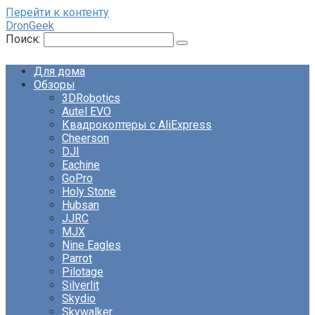
Перейти к контенту
DronGeek
Поиск:
Для дома
Обзоры
3DRobotics
Autel EVO
Квадрокоптеры с AliExpress
Cheerson
DJI
Eachine
GoPro
Holy Stone
Hubsan
JJRC
MJX
Nine Eagles
Parrot
Pilotage
Silverlit
Skydio
Skywalker