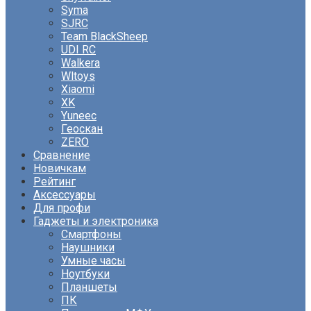
Syma
SJRC
Team BlackSheep
UDI RC
Walkera
Wltoys
Xiaomi
XK
Yuneec
Геоскан
ZERO
Сравнение
Новичкам
Рейтинг
Аксессуары
Для профи
Гаджеты и электроника
Смартфоны
Наушники
Умные часы
Ноутбуки
Планшеты
ПК