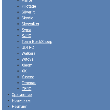
Parrot
Pilotage
Silverlit
Skydio
Skywalker
Syma
SJRC
Team BlackSheep
UDI RC
Walkera
Wltoys
Xiaomi
XK
Yuneec
Геоскан
ZERO
Сравнение
Новичкам
Рейтинг