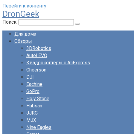
Перейти к контенту
DronGeek
Поиск:
Для дома
Обзоры
3DRobotics
Autel EVO
Квадрокоптеры с AliExpress
Cheerson
DJI
Eachine
GoPro
Holy Stone
Hubsan
JJRC
MJX
Nine Eagles