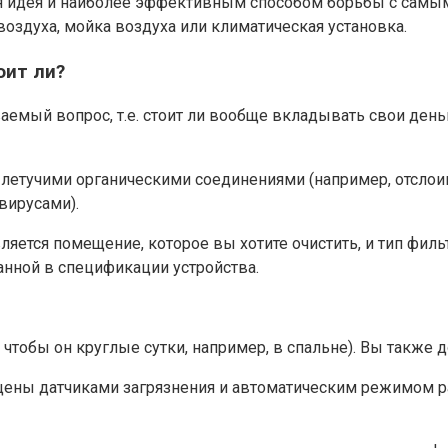
ая идея и наиболее эффективным способом борьбы с сам
воздуха, мойка воздуха или климатическая установка.
оит ли?
емый вопрос, т.е. стоит ли вообще вкладывать свои деньги
, летучими органическими соединениями (например, отсло
вирусами).
яется помещение, которое вы хотите очистить, и тип фил
анной в спецификации устройства.
 чтобы он круглые сутки, например, в спальне). Вы также
щены датчиками загрязнения и автоматическим режимом р