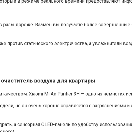
 которые в режиме реального времени предоставляют инф
в разы дороже. Взамен вы получаете более совершенные с
е против статического электричества, а увлажнители возд
ой очиститель воздуха для квартиры
ачеством. Xiaomi Mi Air Purifier 3H — одно из немногих и
одели, но он очень хорошо справляется с загрязнениями 
драть, а сенсорная OLED-панель по удобству использовани
еного).