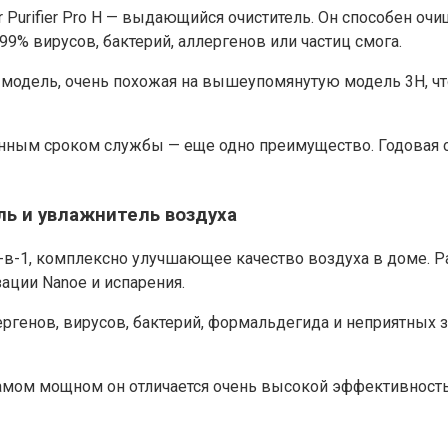
 Air Purifier Pro H — выдающийся очиститель. Он способен
99% вирусов, бактерий, аллергенов или частиц смога.
о модель, очень похожая на вышеупомянутую модель 3H, чт
енным сроком службы — еще одно преимущество. Годовая с
ль и увлажнитель воздуха
в-1, комплексно улучшающее качество воздуха в доме. Pa
ации Nanoe и испарения.
ергенов, вирусов, бактерий, формальдегида и неприятных з
амом мощном он отличается очень высокой эффективность