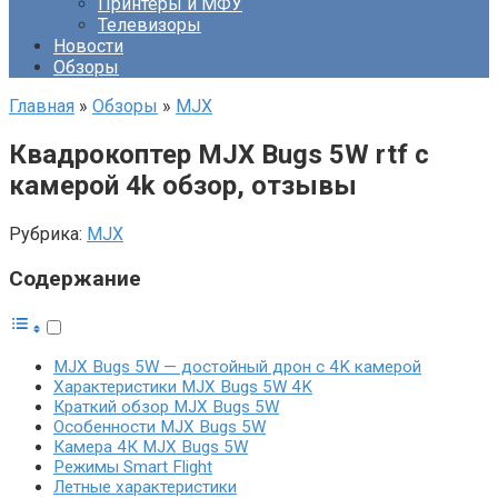
Принтеры и МФУ
Телевизоры
Новости
Обзоры
Главная
»
Обзоры
»
MJX
Квадрокоптер MJX Bugs 5W rtf с
камерой 4k обзор, отзывы
Рубрика:
MJX
Содержание
MJX Bugs 5W — достойный дрон с 4K камерой
Характеристики MJX Bugs 5W 4K
Краткий обзор MJX Bugs 5W
Особенности MJX Bugs 5W
Камера 4К MJX Bugs 5W
Режимы Smart Flight
Летные характеристики