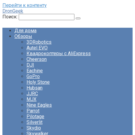
Перейти к контенту
DronGeek
Поиск:
Для дома
Обзоры
3DRobotics
Autel EVO
Квадрокоптеры с AliExpress
Cheerson
DJI
Eachine
GoPro
Holy Stone
Hubsan
JJRC
MJX
Nine Eagles
Parrot
Pilotage
Silverlit
Skydio
Skywalker