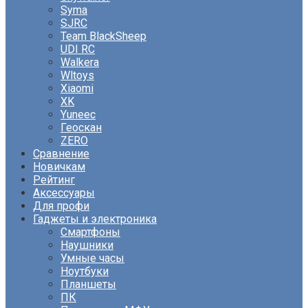
Syma
SJRC
Team BlackSheep
UDI RC
Walkera
Wltoys
Xiaomi
XK
Yuneec
Геоскан
ZERO
Сравнение
Новичкам
Рейтинг
Аксессуары
Для профи
Гаджеты и электроника
Смартфоны
Наушники
Умные часы
Ноутбуки
Планшеты
ПК