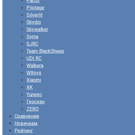
Parrot
Pilotage
Silverlit
Skydio
Skywalker
Syma
SJRC
Team BlackSheep
UDI RC
Walkera
Wltoys
Xiaomi
XK
Yuneec
Геоскан
ZERO
Сравнение
Новичкам
Рейтинг