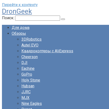
Перейти к контенту
DronGeek
Поиск:
Для дома
Обзоры
3DRobotics
Autel EVO
Квадрокоптеры с AliExpress
Cheerson
DJI
Eachine
GoPro
Holy Stone
Hubsan
JJRC
MJX
Nine Eagles