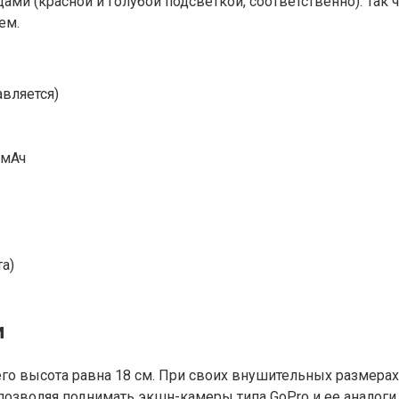
ами (красной и голубой подсветкой, соответственно). Та
ем.
авляется)
 мАч
а)
и
 его высота равна 18 см. При своих внушительных размера
позволяя поднимать экшн-камеры типа GoPro и ее аналоги.