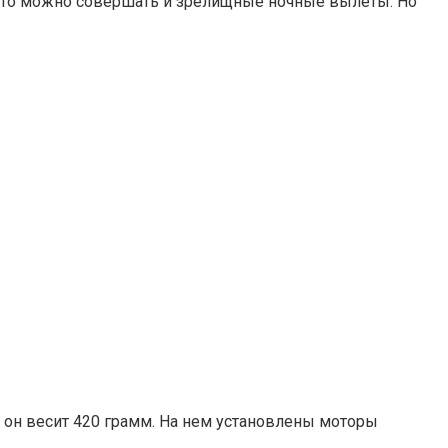
к что можно совершать и зрелищные ночные вылеты. Но
х он весит 420 грамм. На нем установлены моторы