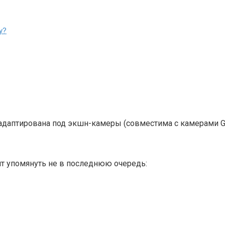
у?
аптирована под экшн-камеры (совместима с камерами GoPro
ит упомянуть не в последнюю очередь: