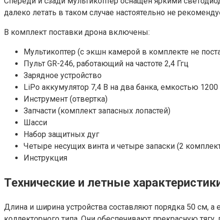
Спереди и сзади мультикоптер оснащен яркими светодиод
далеко летать в таком случае настоятельно не рекоменду
В комплект поставки дрона включены:
Мультикоптер (с экшн камерой в комплекте не пост
Пульт GR-246, работающий на частоте 2,4 Ггц
Зарядное устройство
LiPo аккумулятор 7,4 В на два банка, емкостью 1200
Инструмент (отвертка)
Запчасти (комплект запасных лопастей)
Шасси
Набор защитных дуг
Четыре несущих винта и четыре запаски (2 комплект
Инструкция
Технические и летные характеристик
Длина и ширина устройства составляют порядка 50 см, а
коллекторного типа. Они обеспечивают прекрасную тягу, 