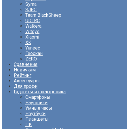
Syma
SJRC
Team BlackSheep
UDI RC
Walkera
Wltoys
Xiaomi
XK
Yuneec
Геоскан
ZERO
Сравнение
Новичкам
Рейтинг
Аксессуары
Для профи
Гаджеты и электроника
Смартфоны
Наушники
Умные часы
Ноутбуки
Планшеты
ПК