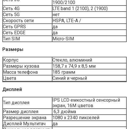
1900/2100
Сеть 4G
LTE band 1 (2100), 2 (1900)
Сеть 5G
нет
Скорость сети
HSPA, LTE-A /
Сеть GPRS
да
Сеть EDGE
да
Тип SIM
Micro-SIM
Размеры
Корпус
Стекло, алюминий
Размеры кузова
158,7 х 74,9 х 8,5 мм
Масса телефона
185 грамм
Цвета
Синий и черный
Дисплей
IPS LCD емкостный сенсорный
Тип дисплея
экран, 16M цветов
Размер дисплея
6,3 дюйма
Разрешение экрана
1080 x 2340 пикселей
Дисплей Мультитач
да