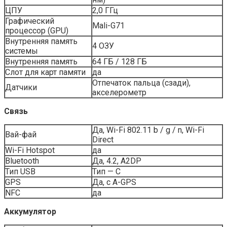
ЦПУ
2,0 ГГц
Графический
Mali-G71
процессор (GPU)
Внутренняя память
4 ОЗУ
системы
Внутренняя память
64 ГБ / 128 ГБ
Слот для карт памяти
да
Отпечаток пальца (сзади),
Датчики
акселерометр
Связь
Да, Wi-Fi 802.11 b / g / n, Wi-Fi
Вай-фай
Direct
Wi-Fi Hotspot
да
Bluetooth
Да, 4.2, A2DP
Тип USB
Тип — С
GPS
Да, с A-GPS
NFC
да
Аккумулятор