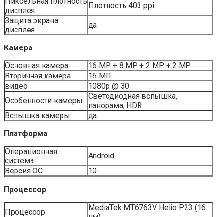
Пиксельная плотность
Плотность 403 ppi
дисплея
Защита экрана
да
дисплея
Камера
Основная камера
16 MP + 8 MP + 2 MP + 2 MP
Вторичная камера
16 МП
видео
1080p @ 30
Светодиодная вспышка,
Особенности камеры
панорама, HDR
Вспышка камеры
да
Платформа
Операционная
Android
система
Версия ОС
10
Процессор
MediaTek MT6763V Helio P23 (16
Процессор
нм)