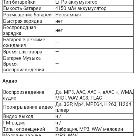
Тип батарейки
Li-Po аккумулятор
Емкость батареи
4150 мАч аккумулятор
Размещение батареи
Несъемная
Быстрая зарядка
нет
Беспроводная
нет
зарядка
Батарея в режиме
—
ожидания
Время разговора
—
Батарея Музыка
Время
—
воспроизведения
Аудио
Воспроизведение
Да, MP3, AAC, AAC +, eAAC +, WMA,
аудио
MIDI, WAV, AC3, FLAC
Да, 3GP, Mp4, MPEG4, H.263, H.264
Проигрывание видео
плеер
Видео выход
н /
FM-радио
н /
Типы оповещений
Вибрация, MP3, WAV мелодии
Мелодии звонка
MP3, WAV