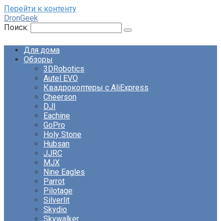
Перейти к контенту
DronGeek
Поиск:
Для дома
Обзоры
3DRobotics
Autel EVO
Квадрокоптеры с AliExpress
Cheerson
DJI
Eachine
GoPro
Holy Stone
Hubsan
JJRC
MJX
Nine Eagles
Parrot
Pilotage
Silverlit
Skydio
Skywalker