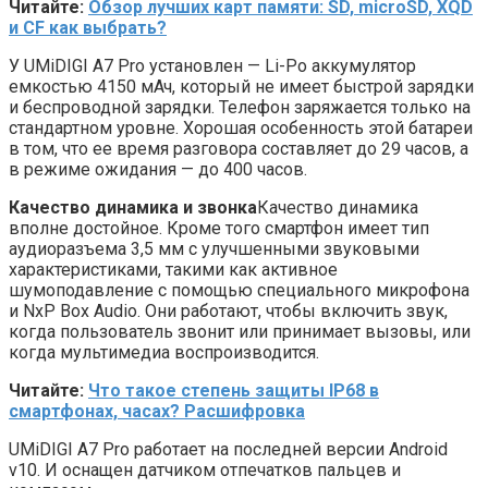
Читайте:
Обзор лучших карт памяти: SD, microSD, XQD
и CF как выбрать?
У UMiDIGI A7 Pro установлен — Li-Po аккумулятор
емкостью 4150 мАч, который не имеет быстрой зарядки
и беспроводной зарядки. Телефон заряжается только на
стандартном уровне. Хорошая особенность этой батареи
в том, что ее время разговора составляет до 29 часов, а
в режиме ожидания — до 400 часов.
Качество динамика и звонка
Качество динамика
вполне достойное. Кроме того смартфон имеет тип
аудиоразъема 3,5 мм с улучшенными звуковыми
характеристиками, такими как активное
шумоподавление с помощью специального микрофона
и NxP Box Audio. Они работают, чтобы включить звук,
когда пользователь звонит или принимает вызовы, или
когда мультимедиа воспроизводится.
Читайте:
Что такое степень защиты IP68 в
смартфонах, часах? Расшифровка
UMiDIGI A7 Pro работает на последней версии Android
v10. И оснащен датчиком отпечатков пальцев и