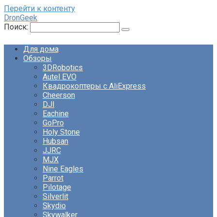
Перейти к контенту
DronGeek
Поиск:
Для дома
Обзоры
3DRobotics
Autel EVO
Квадрокоптеры с AliExpress
Cheerson
DJI
Eachine
GoPro
Holy Stone
Hubsan
JJRC
MJX
Nine Eagles
Parrot
Pilotage
Silverlit
Skydio
Skywalker