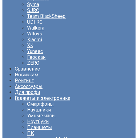
Syma
SJRC
Team BlackSheep
UDI RC
Walkera
Wltoys
Xiaomi
XK
Yuneec
Геоскан
ZERO
Сравнение
Новичкам
Рейтинг
Аксессуары
Для профи
Гаджеты и электроника
Смартфоны
Наушники
Умные часы
Ноутбуки
Планшеты
ПК