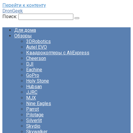
Перейти к контенту
DronGeek
Поиск:
Для дома
Обзоры
3DRobotics
Autel EVO
Квадрокоптеры с AliExpress
Cheerson
DJI
Eachine
GoPro
Holy Stone
Hubsan
JJRC
MJX
Nine Eagles
Parrot
Pilotage
Silverlit
Skydio
Skywalker