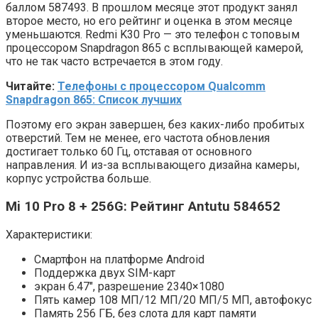
баллом 587493. В прошлом месяце этот продукт занял
второе место, но его рейтинг и оценка в этом месяце
уменьшаются. Redmi K30 Pro — это телефон с топовым
процессором Snapdragon 865 с всплывающей камерой,
что не так часто встречается в этом году.
Читайте:
Телефоны с процессором Qualcomm
Snapdragon 865: Список лучших
Поэтому его экран завершен, без каких-либо пробитых
отверстий. Тем не менее, его частота обновления
достигает только 60 Гц, отставая от основного
направления. И из-за всплывающего дизайна камеры,
корпус устройства больше.
Mi 10 Pro 8 + 256G: Рейтинг Antutu 584652
Характеристики:
Смартфон на платформе Android
Поддержка двух SIM-карт
экран 6.47″, разрешение 2340×1080
Пять камер 108 МП/12 МП/20 МП/5 МП, автофокус
Память 256 ГБ, без слота для карт памяти