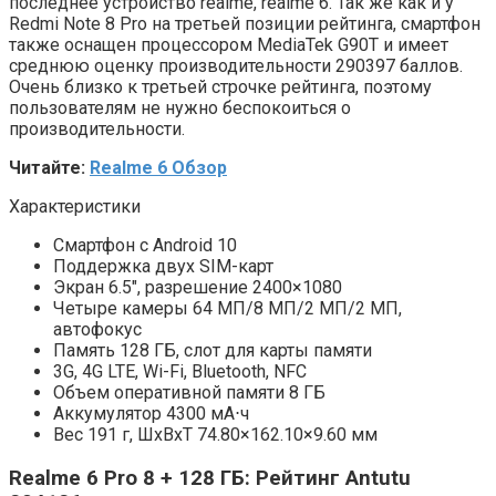
последнее устройство realme, realme 6. Так же как и у
Redmi Note 8 Pro на третьей позиции рейтинга, смартфон
также оснащен процессором MediaTek G90T и имеет
среднюю оценку производительности 290397 баллов.
Очень близко к третьей строчке рейтинга, поэтому
пользователям не нужно беспокоиться о
производительности.
Читайте:
Realme 6 Обзор
Характеристики
Смартфон с Android 10
Поддержка двух SIM-карт
Экран 6.5″, разрешение 2400×1080
Четыре камеры 64 МП/8 МП/2 МП/2 МП,
автофокус
Память 128 ГБ, слот для карты памяти
3G, 4G LTE, Wi-Fi, Bluetooth, NFC
Объем оперативной памяти 8 ГБ
Аккумулятор 4300 мА⋅ч
Вес 191 г, ШxВxТ 74.80×162.10×9.60 мм
Realme 6 Pro 8 + 128 ГБ: Рейтинг Antutu