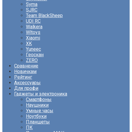
Syma
SJRC
Team BlackSheep
UDI RC
Walkera
Wltoys
Xiaomi
XK
Yuneec
Геоскан
ZERO
Сравнение
Новичкам
Рейтинг
Аксессуары
Для профи
Гаджеты и электроника
Смартфоны
Наушники
Умные часы
Ноутбуки
Планшеты
ПК