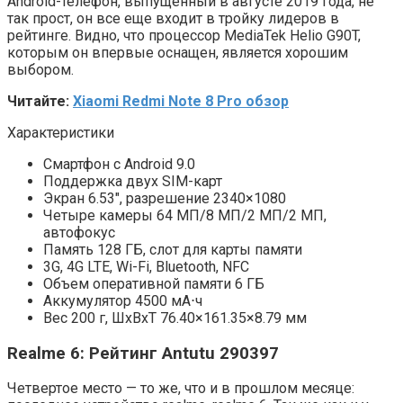
Android-телефон, выпущенный в августе 2019 года, не
так прост, он все еще входит в тройку лидеров в
рейтинге. Видно, что процессор MediaTek Helio G90T,
которым он впервые оснащен, является хорошим
выбором.
Читайте:
Xiaomi Redmi Note 8 Pro обзор
Характеристики
Смартфон с Android 9.0
Поддержка двух SIM-карт
Экран 6.53″, разрешение 2340×1080
Четыре камеры 64 МП/8 МП/2 МП/2 МП,
автофокус
Память 128 ГБ, слот для карты памяти
3G, 4G LTE, Wi-Fi, Bluetooth, NFC
Объем оперативной памяти 6 ГБ
Аккумулятор 4500 мА⋅ч
Вес 200 г, ШxВxТ 76.40×161.35×8.79 мм
Realme 6: Рейтинг Antutu 290397
Четвертое место — то же, что и в прошлом месяце: