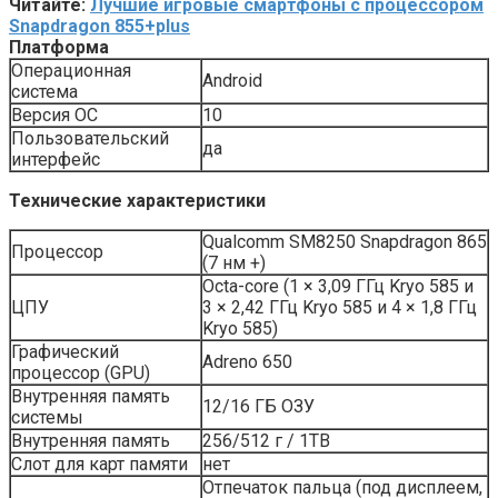
Читайте:
Лучшие игровые смартфоны с процессором
Snapdragon 855+plus
Платформа
Операционная
Android
система
Версия ОС
10
Пользовательский
да
интерфейс
Технические характеристики
Qualcomm SM8250 Snapdragon 865
Процессор
(7 нм +)
Octa-core (1 × 3,09 ГГц Kryo 585 и
ЦПУ
3 × 2,42 ГГц Kryo 585 и 4 × 1,8 ГГц
Kryo 585)
Графический
Adreno 650
процессор (GPU)
Внутренняя память
12/16 ГБ ОЗУ
системы
Внутренняя память
256/512 г / 1TB
Слот для карт памяти
нет
Отпечаток пальца (под дисплеем,