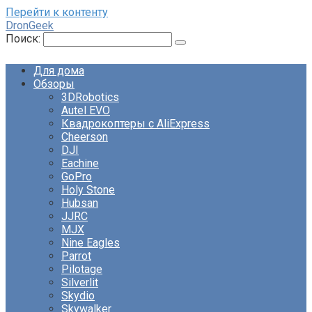
Перейти к контенту
DronGeek
Поиск:
Для дома
Обзоры
3DRobotics
Autel EVO
Квадрокоптеры с AliExpress
Cheerson
DJI
Eachine
GoPro
Holy Stone
Hubsan
JJRC
MJX
Nine Eagles
Parrot
Pilotage
Silverlit
Skydio
Skywalker