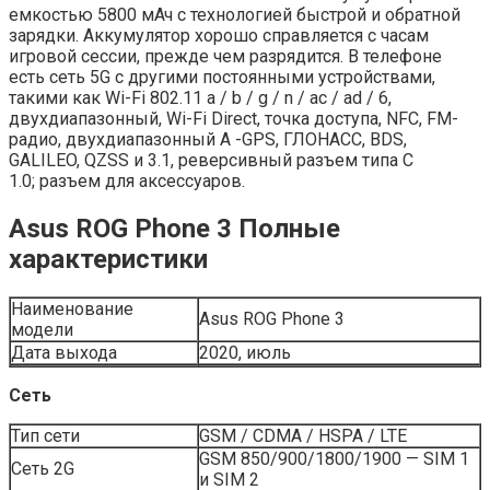
емкостью 5800 мАч с технологией быстрой и обратной
зарядки. Аккумулятор хорошо справляется с часам
игровой сессии, прежде чем разрядится. В телефоне
есть сеть 5G с другими постоянными устройствами,
такими как Wi-Fi 802.11 a / b / g / n / ac / ad / 6,
двухдиапазонный, Wi-Fi Direct, точка доступа, NFC, FM-
радио, двухдиапазонный A -GPS, ГЛОНАСС, BDS,
GALILEO, QZSS и 3.1, реверсивный разъем типа C
1.0; разъем для аксессуаров.
Asus ROG Phone 3 Полные
характеристики
Наименование
Asus ROG Phone 3
модели
Дата выхода
2020, июль
Сеть
Тип сети
GSM / CDMA / HSPA / LTE
GSM 850/900/1800/1900 — SIM 1
Сеть 2G
и SIM 2