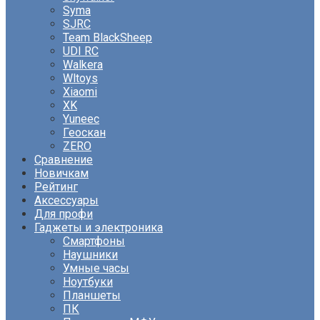
Syma
SJRC
Team BlackSheep
UDI RC
Walkera
Wltoys
Xiaomi
XK
Yuneec
Геоскан
ZERO
Сравнение
Новичкам
Рейтинг
Аксессуары
Для профи
Гаджеты и электроника
Смартфоны
Наушники
Умные часы
Ноутбуки
Планшеты
ПК