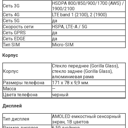
HSDPA 800/850/900/1700 (AWS) /
Сеть 3G
1900/2100
Сеть 4G
LTE band 1 (2100), 2 (1900)
Сеть 5G
да
Скорость сети
HSPA, LTE-A / 5G
Сеть GPRS
да
Сеть EDGE
да
Тип SIM
Micro-SIM
Корпус
Стекло переднее (Gorilla Glass),
Корпус
стекло заднее (Gorilla Glass),
алюминиевая рама
Размеры телефона
171 x 78 x 9,9 мм.
Масса
—
Цвета телефона
черный
Дисплей
AMOLED емкостный сенсорный
Тип дисплея
экран, 1B цветов
Размер дисплея
6,59 дюймов