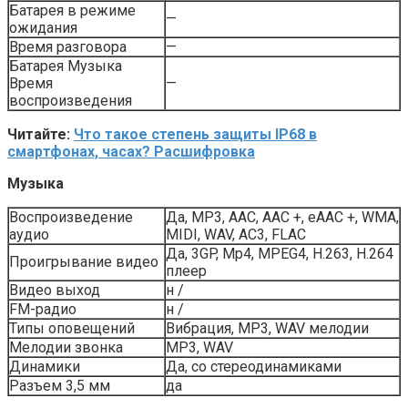
Батарея в режиме
—
ожидания
Время разговора
—
Батарея Музыка
Время
—
воспроизведения
Читайте:
Что такое степень защиты IP68 в
смартфонах, часах? Расшифровка
Музыка
Воспроизведение
Да, MP3, AAC, AAC +, eAAC +, WMA,
аудио
MIDI, WAV, AC3, FLAC
Да, 3GP, Mp4, MPEG4, H.263, H.264
Проигрывание видео
плеер
Видео выход
н /
FM-радио
н /
Типы оповещений
Вибрация, MP3, WAV мелодии
Мелодии звонка
MP3, WAV
Динамики
Да, со стереодинамиками
Разъем 3,5 мм
да