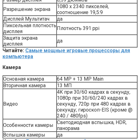
1080 x 2340 пикселей,
Разрешение экрана
соотношение 19,5:9
Дисплей Мультитач
да
Пиксельная плотность
Плотность 391 ppi
дисплея
Защита экрана
да
дисплея
Читайте:
Самые мощные игровые процессоры для
компьютера
Камера
Основная камера
64 MP + 13 MP Main
Вторичная камера
13 МП
4K при 30/60 кадрах в секунду,
1080p при 30/60/240 кадрах в
Видео
секунду, 720p при 480 кадрах в
секунду; гироскоп-EIS (кроме @
240 / 480fps)
Светодиодная вспышка, HDR,
Особенности камеры
панорама
Вспышка камеры
да