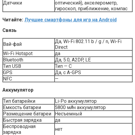
Датчики
оптический), акселерометр,
гироскоп, приближение, компас
Читайте:
Лучшие смартфоны для игр на Android
Связь
Да, Wi-Fi 802.11 b / g / n, Wi-Fi
Вай-фай
Direct
Wi-Fi Hotspot
да
Bluetooth
Да, 5.0, A2DP, LE
Тип USB
Тип — С
GPS
Да, с A-GPS
NFC
—
Аккумулятор
Тип батарейки
Li-Po аккумулятор
Емкость батареи
5800 мАч аккумулятор
Размещение батареи
Несъемный
Быстрая зарядка
да
Беспроводная
нет
зарядка