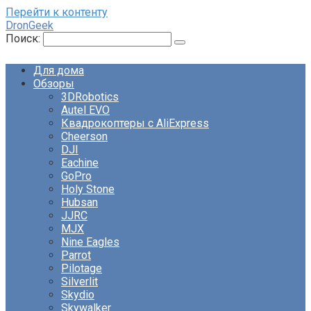
Перейти к контенту
DronGeek
Поиск:
Для дома
Обзоры
3DRobotics
Autel EVO
Квадрокоптеры с AliExpress
Cheerson
DJI
Eachine
GoPro
Holy Stone
Hubsan
JJRC
MJX
Nine Eagles
Parrot
Pilotage
Silverlit
Skydio
Skywalker