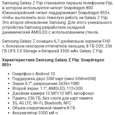
Samsung Galaxy Z Flip становится первым телефоном Flip,
в котором используется чипсет Snapdragon 800.
Южнокорейский гигант поддерживает Snapdragon 855+,
чтобы выполнить всю тяжелую работу на Galaxy Z Flip.
Это второе обновление Samsung. Для этого уникального
устройства Samsung разработала складной
динамический AMOLED с использованием стекла.
Samsung Galaxy Z оснащен 6,7-дюймовым экраном FHD
+, боковым сенсором отпечатков пальцев, 8 ГБ ОЗУ, 256
ГБ UFS 3.0 Storage и батареей 3300 мАч. Galaxy Z Flip.
Характеристики Samsung Galaxy Z Flip: Snapdragon
855+
Смартфон с Android 10
Поддержка двух SIM-карт (nano SIM+eSIM)
Экран 6.7″, разрешение 2636×1080
Второй экран: 1.1″, AMOLED, 112×300
Двойная камера 12 МП/12 МП, автофокус
Память 256 ГБ, без слота для карт памяти
3G, 4G LTE, Wi-Fi, Bluetooth, NFC
Объем оперативной памяти 8 ГБ
Аккумулятор 3300 мА⋅ч