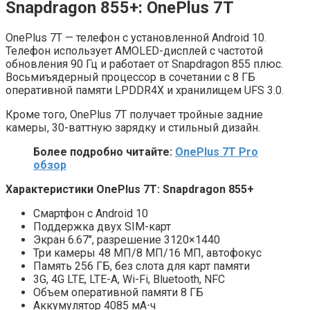
Snapdragon 855+: OnePlus 7T
OnePlus 7T — телефон с установленной Android 10.
Телефон использует AMOLED-дисплей с частотой
обновления 90 Гц и работает от Snapdragon 855 плюс.
Восьмиъядерный процессор в сочетании с 8 ГБ
оперативной памяти LPDDR4X и хранилищем UFS 3.0.
Кроме того, OnePlus 7T получает тройные задние
камеры, 30-ваттную зарядку и стильный дизайн.
Более подробно читайте:
OnePlus 7T Pro
обзор
Характеристики OnePlus 7T: Snapdragon 855+
Смартфон с Android 10
Поддержка двух SIM-карт
Экран 6.67″, разрешение 3120×1440
Три камеры 48 МП/8 МП/16 МП, автофокус
Память 256 ГБ, без слота для карт памяти
3G, 4G LTE, LTE-A, Wi-Fi, Bluetooth, NFC
Объем оперативной памяти 8 ГБ
Аккумулятор 4085 мА⋅ч