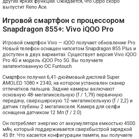
других ярких функций. Ожидается, что Oppo скоро
выпустит Reno Ace.
Игровой смартфон с процессором
Snapdragon 855+: Vivo iQOO Pro
Игровой смартфон Vivo — iQOO получает обновление Pro.
Новый телефон оснащен чипсетом Snapdragon 855 Plus и
доступен в двух вариантах. Существует версия Vivo iQOO
Pro 4G и модель iQOO Pro 5G. Вы получаете
запатентованную ОС Funtouch.
Смартфон получил 6,41-дюймовый дисплей Super
AMOLED 1080 × 2340, на котором установлен сканер
отпечатков пальцев. Задние камеры включают
основную 48-мегапиксельную (f / 1,79) первичную
передачу, сверхширокую 12-мегапиксельную (f / 2,2) и
датчик глубины 2 мегапикселя. Камера для селфи
оснащена датчиком 12 Мп (f / 2.0).
Он потребляет энергию от аккумулятора емкостью 4500
мАч, который поддерживается сверхбыстрой зарядкой
45 Вт. Что касается конфигурации памяти, вы получаете