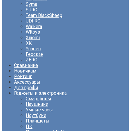
Syma
SJRC
Team BlackSheep
UDI RC
Walkera
Wltoys
Xiaomi
XK
Yuneec
Геоскан
ZERO
Сравнение
Новичкам
Рейтинг
Аксессуары
Для профи
Гаджеты и электроника
Смартфоны
Наушники
Умные часы
Ноутбуки
Планшеты
ПК