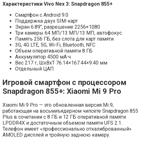
Характеристики Vivo Nex 3: Snapdragon 855+
Смартфон с Android 9.0
Поддержка двух SIM-карт
Экран 6.89″, разрешение 2256×1080
Три камеры 64 МП/13 МП/13 МП, автофокус
Память 256 ГБ, без слота для карт памяти
3G, 4G LTE, 5G, Wi-Fi, Bluetooth, NFC
Объем оперативной памяти 8 ГБ
Аккумулятор 4500 мА⋅ч
Вес 217 г, ШxВxТ 76.14×167.44×9.40 мм
Отдельный ЦАП
Игровой смартфон с процессором
Snapdragon 855+: Xiaomi Mi 9 Pro
Xiaomi Mi 9 Pro — это обновленная версия Mi 9,
работающая на восьмиъядерном чипсете Snapdragon 855
Plus в сочетании с 8 ГБ и 12 ГБ оперативной памяти
LPDDR4X и достаточным объемом памяти UFS 2.1.
Телефон имеет «профессионально откалиброванный»
AMOLED дисплей и тройную заднюю камеру.