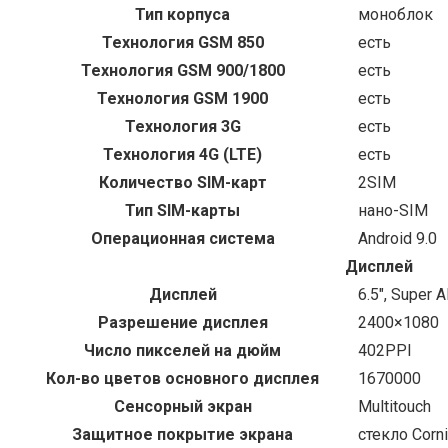
Тип корпуса
моноблок
Технология GSM 850
есть
Технология GSM 900/1800
есть
Технология GSM 1900
есть
Технология 3G
есть
Технология 4G (LTE)
есть
Количество SIM-карт
2SIM
Тип SIM-карты
нано-SIM
Операционная система
Android 9.0
Дисплей
Дисплей
6.5″, Super
Разрешение дисплея
2400×1080
Число пикселей на дюйм
402PPI
Кол-во цветов основного дисплея
1670000
Сенсорный экран
Multitouch
Защитное покрытие экрана
стекло Corni