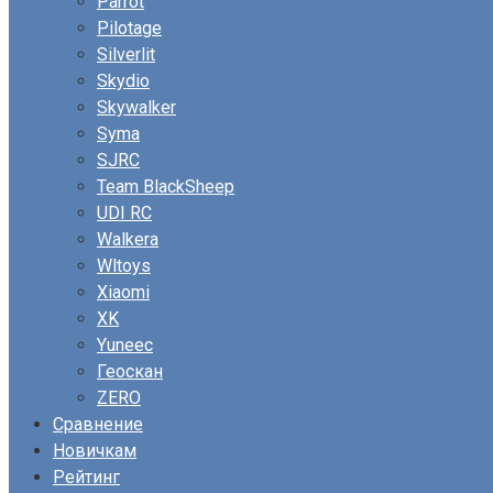
Parrot
Pilotage
Silverlit
Skydio
Skywalker
Syma
SJRC
Team BlackSheep
UDI RC
Walkera
Wltoys
Xiaomi
XK
Yuneec
Геоскан
ZERO
Сравнение
Новичкам
Рейтинг