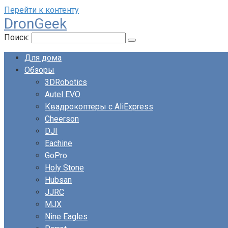
Перейти к контенту
DronGeek
Поиск:
Для дома
Обзоры
3DRobotics
Autel EVO
Квадрокоптеры с AliExpress
Cheerson
DJI
Eachine
GoPro
Holy Stone
Hubsan
JJRC
MJX
Nine Eagles