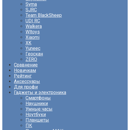
Syma
SJRC
Team BlackSheep
UDI RC
Walkera
Wltoys
Xiaomi
XK
Yuneec
Геоскан
ZERO
Сравнение
Новичкам
Рейтинг
Аксессуары
Для профи
Гаджеты и электроника
Смартфоны
Наушники
Умные часы
Ноутбуки
Планшеты
ПК