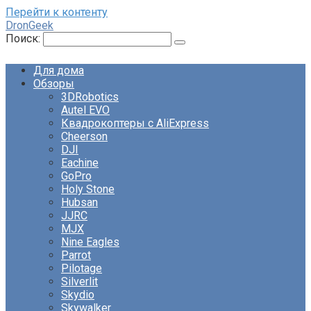
Перейти к контенту
DronGeek
Поиск:
Для дома
Обзоры
3DRobotics
Autel EVO
Квадрокоптеры с AliExpress
Cheerson
DJI
Eachine
GoPro
Holy Stone
Hubsan
JJRC
MJX
Nine Eagles
Parrot
Pilotage
Silverlit
Skydio
Skywalker