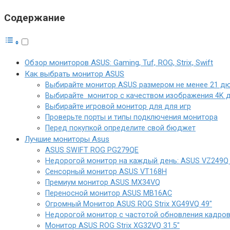
Содержание
Обзор мониторов ASUS: Gaming, Tuf, ROG, Strix, Swift
Как выбрать монитор ASUS
Выбирайте монитор ASUS размером не менее 21 д
Выбирайте монитор с качеством изображения 4K 
Выбирайте игровой монитор для для игр
Проверьте порты и типы подключения монитора
Перед покупкой определите свой бюджет
Лучшие мониторы Asus
ASUS SWIFT ROG PG279QE
Недорогой монитор на каждый день: ASUS VZ249Q 
Сенсорный монитор ASUS VT168H
Премиум монитор ASUS MX34VQ
Переносной монитор ASUS MB16AC
Огромный Монитор ASUS ROG Strix XG49VQ 49″
Недорогой монитор с частотой обновления кадров
Монитор ASUS ROG Strix XG32VQ 31.5″