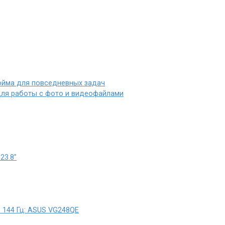
юйма для повседневных задач
для работы с фото и видеофайлами
23.8″
 144 Гц: ASUS VG248QE