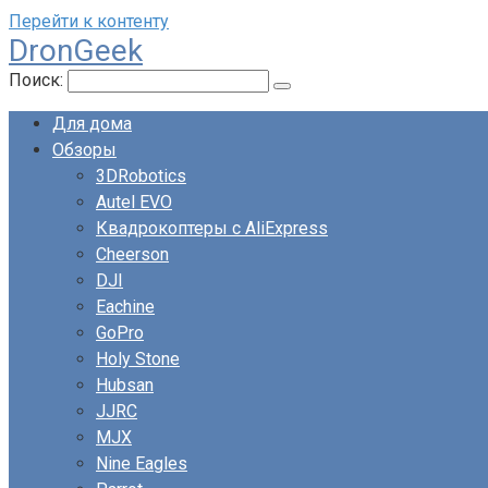
Перейти к контенту
DronGeek
Поиск:
Для дома
Обзоры
3DRobotics
Autel EVO
Квадрокоптеры с AliExpress
Cheerson
DJI
Eachine
GoPro
Holy Stone
Hubsan
JJRC
MJX
Nine Eagles