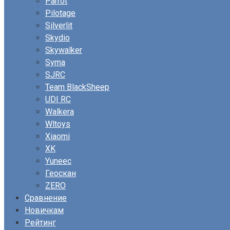
Parrot
Pilotage
Silverlit
Skydio
Skywalker
Syma
SJRC
Team BlackSheep
UDI RC
Walkera
Wltoys
Xiaomi
XK
Yuneec
Геоскан
ZERO
Сравнение
Новичкам
Рейтинг