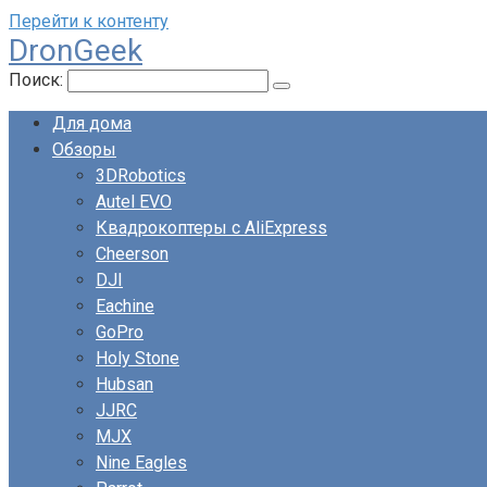
Перейти к контенту
DronGeek
Поиск:
Для дома
Обзоры
3DRobotics
Autel EVO
Квадрокоптеры с AliExpress
Cheerson
DJI
Eachine
GoPro
Holy Stone
Hubsan
JJRC
MJX
Nine Eagles