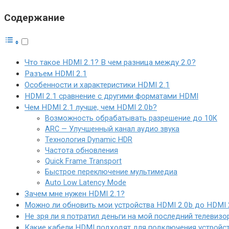
Содержание
Что такое HDMI 2.1? В чем разница между 2.0?
Разъем HDMI 2.1
Особенности и характеристики HDMI 2.1
HDMI 2.1 сравнение с другими форматами HDMI
Чем HDMI 2.1 лучше, чем HDMI 2.0b?
Возможность обрабатывать разрешение до 10К
ARC — Улучшенный канал аудио звука
Технология Dynamic HDR
Частота обновления
Quick Frame Transport
Быстрое переключение мультимедиа
Auto Low Latency Mode
Зачем мне нужен HDMI 2.1?
Можно ли обновить мои устройства HDMI 2.0b до HDMI 
Не зря ли я потратил деньги на мой последний телевизо
Какие кабели HDMI подходят для подключения устройст