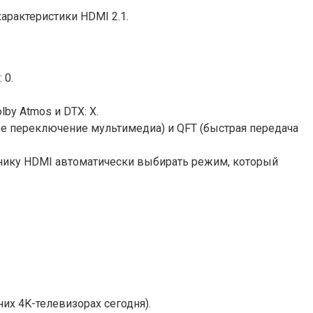
арактеристики HDMI 2.1.
 0.
by Atmos и DTX: X.
ое переключение мультимедиа) и QFT (быстрая передача
чнику HDMI автоматически выбирать режим, который
их 4K-телевизорах сегодня).