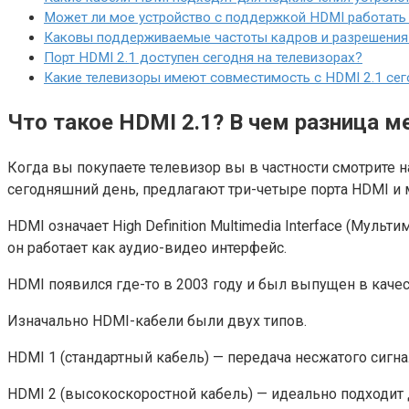
Может ли мое устройство с поддержкой HDMI работать 
Каковы поддерживаемые частоты кадров и разрешения
Порт HDMI 2.1 доступен сегодня на телевизорах?
Какие телевизоры имеют совместимость с HDMI 2.1 сег
Что такое HDMI 2.1? В чем разница м
Когда вы покупаете телевизор вы в частности смотрите 
сегодняшний день, предлагают три-четыре порта HDMI и м
HDMI означает High Definition Multimedia Interface (Му
он работает как аудио-видео интерфейс.
HDMI появился где-то в 2003 году и был выпущен в каче
Изначально HDMI-кабели были двух типов.
HDMI 1 (стандартный кабель) — передача несжатого сигнал
HDMI 2 (высокоскоростной кабель) — идеально подходит 