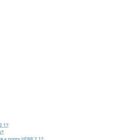
2.1?
р?
в к порту HDMI 2.1?