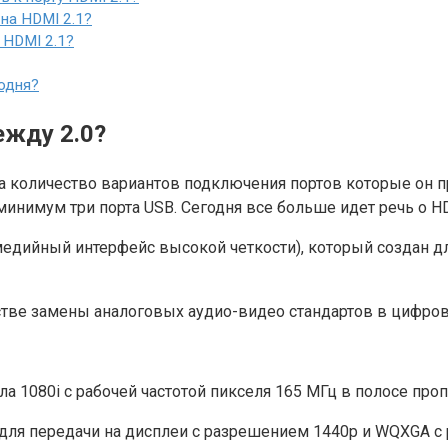
на HDMI 2.1?
 HDMI 2.1?
одня?
ежду 2.0?
на количество вариантов подключения портов которые он 
инимум три порта USB. Сегодня все больше идет речь о H
льтимедийный интерфейс высокой четкости), который создан
стве замены аналоговых аудио-видео стандартов в цифров
а 1080i с рабочей частотой пикселя 165 МГц в полосе пропу
для передачи на дисплеи с разрешением 1440p и WQXGA с 