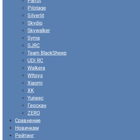
Parrot
Pilotage
Silverlit
Skydio
Skywalker
Syma
SJRC
Team BlackSheep
UDI RC
Walkera
Wltoys
Xiaomi
XK
Yuneec
Геоскан
ZERO
Сравнение
Новичкам
Рейтинг