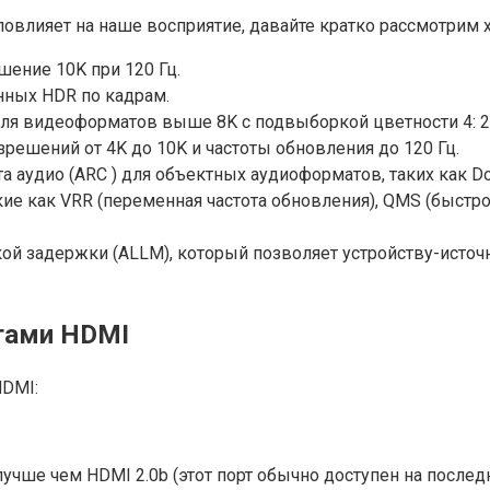
повлияет на наше восприятие, давайте кратко рассмотрим х
ение 10K при 120 Гц.
нных HDR по кадрам.
для видеоформатов выше 8K с подвыборкой цветности 4: 2:
зрешений от 4K до 10K и частоты обновления до 120 Гц.
аудио (ARC ) для объектных аудиоформатов, таких как Dol
е как VRR (переменная частота обновления), QMS (быстр
ой задержки (ALLM), который позволяет устройству-исто
атами HDMI
HDMI:
чше чем HDMI 2.0b (этот порт обычно доступен на последн