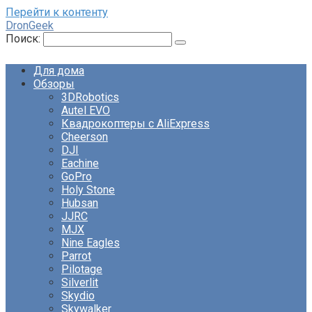
Перейти к контенту
DronGeek
Поиск:
Для дома
Обзоры
3DRobotics
Autel EVO
Квадрокоптеры с AliExpress
Cheerson
DJI
Eachine
GoPro
Holy Stone
Hubsan
JJRC
MJX
Nine Eagles
Parrot
Pilotage
Silverlit
Skydio
Skywalker