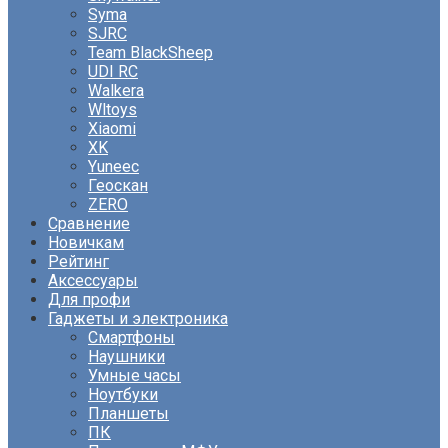
Syma
SJRC
Team BlackSheep
UDI RC
Walkera
Wltoys
Xiaomi
XK
Yuneec
Геоскан
ZERO
Сравнение
Новичкам
Рейтинг
Аксессуары
Для профи
Гаджеты и электроника
Смартфоны
Наушники
Умные часы
Ноутбуки
Планшеты
ПК