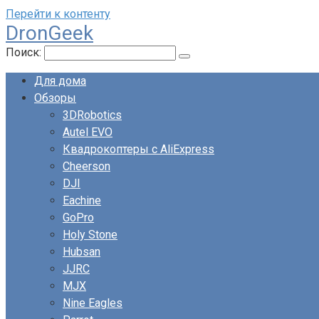
Перейти к контенту
DronGeek
Поиск:
Для дома
Обзоры
3DRobotics
Autel EVO
Квадрокоптеры с AliExpress
Cheerson
DJI
Eachine
GoPro
Holy Stone
Hubsan
JJRC
MJX
Nine Eagles