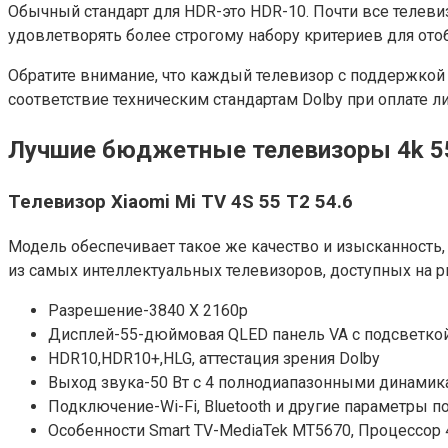
Обычный стандарт для HDR-это HDR-10. Почти все телеви
удовлетворять более строгому набору критериев для ото
Обратите внимание, что каждый телевизор с поддержкой 
соответствие техническим стандартам Dolby при оплате л
Лучшие бюджетные телевизоры 4k 
Телевизор Xiaomi Mi TV 4S 55 T2 54.6
Модель обеспечивает такое же качество и изысканность,
из самых интеллектуальных телевизоров, доступных на р
Разрешение-3840 X 2160p
Дисплей-55-дюймовая QLED панель VA с подсветко
HDR10,HDR10+,HLG, аттестация зрения Dolby
Выход звука-50 Вт с 4 полнодиапазонными динамик
Подключение-Wi-Fi, Bluetooth и другие параметры 
Особенности Smart TV-MediaTek MT5670, Процессор 4