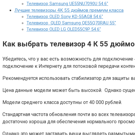
Телевизор Samsung UE55NU7090U 54.6″
Лучшие телевизоры 4K 55 дюймов премиум класса
Телевизор OLED Sony KD-55AG8 54.6″
Телевизор QLED Samsung QE55Q70RAU 55″
Телевизор OLED LG OLED55C9P 54.6″
Как выбрать телевизор 4 К 55 дюйм
Убедитесь, что у вас есть возможность для подключение
подключение к Интернету для потоковой передачи контен
Рекомендуется использовать стабилизатор для защиты в
Цена данные модели может быть высокой. Однако сущес
Модели среднего класса доступны от 40 000 рублей.
Стандартная частота обновления почти во всех телевизора
достаточно хороша для обеспечения нормального просмо
Однако это может заставить вещи выглядеть размытыми,