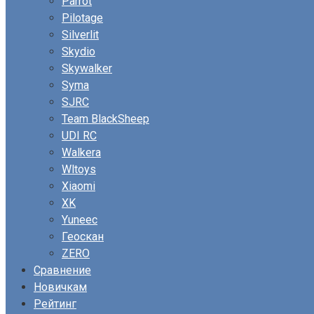
Parrot
Pilotage
Silverlit
Skydio
Skywalker
Syma
SJRC
Team BlackSheep
UDI RC
Walkera
Wltoys
Xiaomi
XK
Yuneec
Геоскан
ZERO
Сравнение
Новичкам
Рейтинг