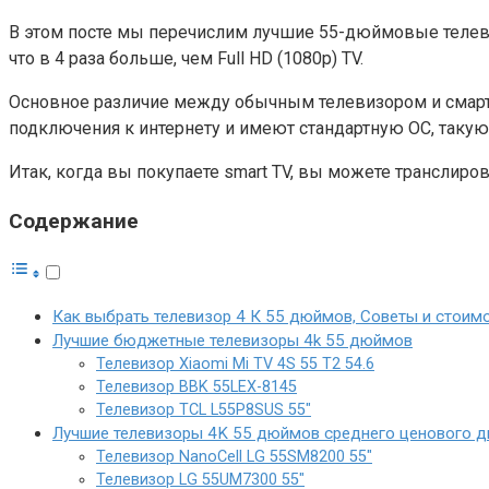
В этом посте мы перечислим лучшие 55-дюймовые телевиз
что в 4 раза больше, чем Full HD (1080p) TV.
Основное различие между обычным телевизором и смарт-т
подключения к интернету и имеют стандартную ОС, такую 
Итак, когда вы покупаете smart TV, вы можете транслир
Содержание
Как выбрать телевизор 4 К 55 дюймов, Советы и стоим
Лучшие бюджетные телевизоры 4k 55 дюймов
Телевизор Xiaomi Mi TV 4S 55 T2 54.6
Телевизор BBK 55LEX-8145
Телевизор TCL L55P8SUS 55″
Лучшие телевизоры 4K 55 дюймов среднего ценового д
Телевизор NanoCell LG 55SM8200 55″
Телевизор LG 55UM7300 55″