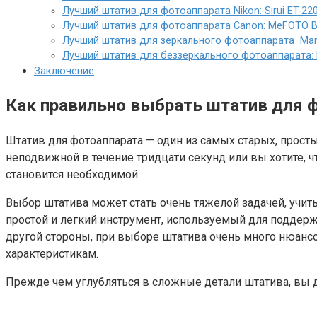
Лучший штатив для фотоаппарата Nikon: Sirui ET-220
Лучший штатив для фотоаппарата Canon: MeFOTO B
Лучший штатив для зеркального фотоаппарата Man
Лучший штатив для беззеркального фотоаппарата:
Заключение
Как правильно выбрать штатив для 
Штатив для фотоаппарата — один из самых старых, прост
неподвижной в течение тридцати секунд или вы хотите, 
становится необходимой.
Выбор штатива может стать очень тяжелой задачей, учиты
простой и легкий инструмент, используемый для поддерж
другой стороны, при выборе штатива очень много нюансов
характеристикам.
Прежде чем углубляться в сложные детали штатива, вы 