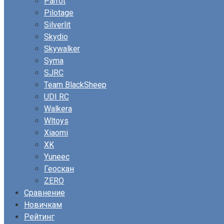
Parrot
Pilotage
Silverlit
Skydio
Skywalker
Syma
SJRC
Team BlackSheep
UDI RC
Walkera
Wltoys
Xiaomi
XK
Yuneec
Геоскан
ZERO
Сравнение
Новичкам
Рейтинг