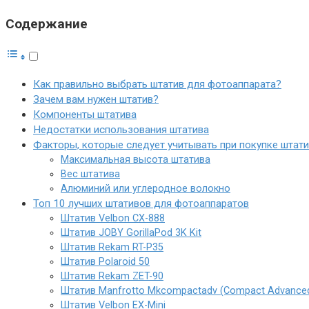
Содержание
Как правильно выбрать штатив для фотоаппарата?
Зачем вам нужен штатив?
Компоненты штатива
Недостатки использования штатива
Факторы, которые следует учитывать при покупке штат
Максимальная высота штатива
Вес штатива
Алюминий или углеродное волокно
Топ 10 лучших штативов для фотоаппаратов
Штатив Velbon CX-888
Штатив JOBY GorillaPod 3K Kit
Штатив Rekam RT-P35
Штатив Polaroid 50
Штатив Rekam ZET-90
Штатив Manfrotto Mkcompactadv (Compact Advance
Штатив Velbon EX-Mini