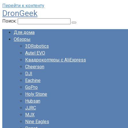
Перейти к контенту
DronGeek
Поиск:
Для дома
Обзоры
3DRobotics
Autel EVO
Квадрокоптеры с AliExpress
Cheerson
DJI
Eachine
GoPro
Holy Stone
Hubsan
JJRC
MJX
Nine Eagles