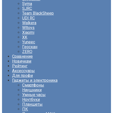
Syma
SJRC
Team BlackSheep
UDI RC
Walkera
Wltoys
Xiaomi
XK
Yuneec
Геоскан
ZERO
Сравнение
Новичкам
Рейтинг
Аксессуары
Для профи
Гаджеты и электроника
Смартфоны
Наушники
Умные часы
Ноутбуки
Планшеты
ПК