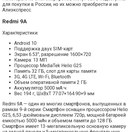
для покупки в России, но их можно приобрести и на
Алиэкспресс.
Redmi 9A
Характеристики:
Android 10
Поддержка двух SIM-карт
Экран 6.53″, разрешение 1600×720
Камера: 13 МП
Процессор MediaTek Helio G25
Память 32 ГБ, слот для карты памяти
3G, 4G LTE, Wi-Fi, Bluetooth
Объем оперативной памяти 2 ГБ
Аккумулятор 5000 мА⋅ч
Вес 194 г, ШxВxТ 77.07×164.90×9 мм
Redmi 9A — один из многих смартфонов, выпущенных в
рамках 9-й серии. Смартфон оснащен процессором Helio
G25, 6,53-дюймовым дисплеем 720p, мощной батареей
емкостью 5000 мАч и объемом памяти до 128 ГБ.
Смартфон имеет 13-мегапиксельную основную камеру
на задней панели и 5-мегапиксельную фронтальную