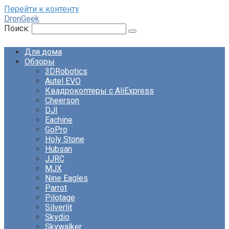
Перейти к контенту
DronGeek
Поиск:
Для дома
Обзоры
3DRobotics
Autel EVO
Квадрокоптеры с AliExpress
Cheerson
DJI
Eachine
GoPro
Holy Stone
Hubsan
JJRC
MJX
Nine Eagles
Parrot
Pilotage
Silverlit
Skydio
Skywalker