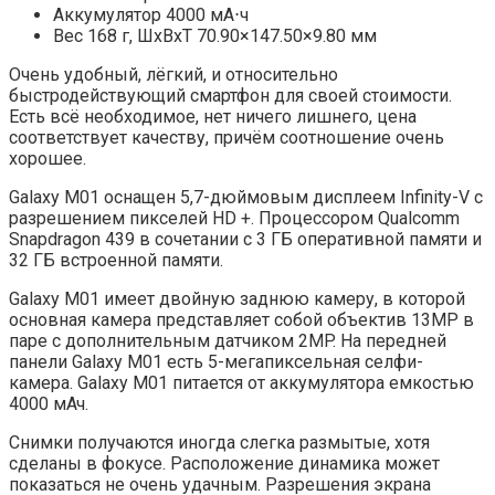
Аккумулятор 4000 мА⋅ч
Вес 168 г, ШxВxТ 70.90×147.50×9.80 мм
Очень удобный, лёгкий, и относительно
быстродействующий смартфон для своей стоимости.
Есть всё необходимое, нет ничего лишнего, цена
соответствует качеству, причём соотношение очень
хорошее.
Galaxy M01 оснащен 5,7-дюймовым дисплеем Infinity-V с
разрешением пикселей HD +. Процессором Qualcomm
Snapdragon 439 в сочетании с 3 ГБ оперативной памяти и
32 ГБ встроенной памяти.
Galaxy M01 имеет двойную заднюю камеру, в которой
основная камера представляет собой объектив 13MP в
паре с дополнительным датчиком 2MP. На передней
панели Galaxy M01 есть 5-мегапиксельная селфи-
камера. Galaxy M01 питается от аккумулятора емкостью
4000 мАч.
Снимки получаются иногда слегка размытые, хотя
сделаны в фокусе. Расположение динамика может
показаться не очень удачным. Разрешения экрана