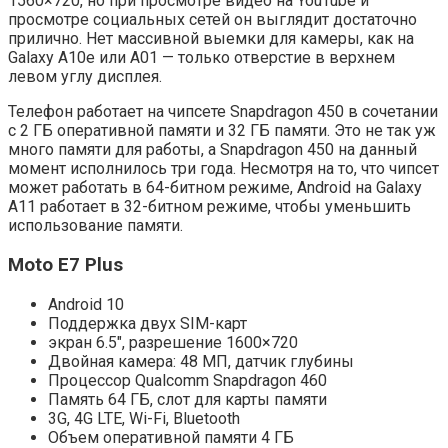
1560×720, но при просмотре видео на YouTube и
просмотре социальных сетей он выглядит достаточно
прилично. Нет массивной выемки для камеры, как на
Galaxy A10e или A01 — только отверстие в верхнем
левом углу дисплея.
Телефон работает на чипсете Snapdragon 450 в сочетании
с 2 ГБ оперативной памяти и 32 ГБ памяти. Это не так уж
много памяти для работы, а Snapdragon 450 на данный
момент исполнилось три года. Несмотря на то, что чипсет
может работать в 64-битном режиме, Android на Galaxy
A11 работает в 32-битном режиме, чтобы уменьшить
использование памяти.
Moto E7 Plus
Android 10
Поддержка двух SIM-карт
экран 6.5″, разрешение 1600×720
Двойная камера: 48 МП, датчик глубины
Процессор Qualcomm Snapdragon 460
Память 64 ГБ, слот для карты памяти
3G, 4G LTE, Wi-Fi, Bluetooth
Объем оперативной памяти 4 ГБ