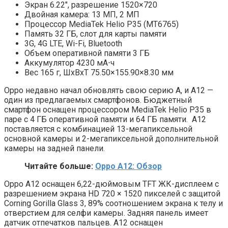
Экран 6.22″, разрешение 1520×720
Двойная камера: 13 МП, 2 МП
Процессор MediaTek Helio P35 (MT6765)
Память 32 ГБ, слот для карты памяти
3G, 4G LTE, Wi-Fi, Bluetooth
Объем оперативной памяти 3 ГБ
Аккумулятор 4230 мА⋅ч
Вес 165 г, ШxВxТ 75.50×155.90×8.30 мм
Oppo недавно начал обновлять свою серию A, и A12 —
один из предлагаемых смартфонов. Бюджетный
смартфон оснащен процессором MediaTek Helio P35 в
паре с 4 ГБ оперативной памяти и 64 ГБ памяти. A12
поставляется с комбинацией 13-мегапиксельной
основной камеры и 2-мегапиксельной дополнительной
камеры на задней панели.
Читайте больше:
Oppo A12: Обзор
Oppo A12 оснащен 6,22-дюймовым TFT ЖК-дисплеем с
разрешением экрана HD 720 × 1520 пикселей с защитой
Corning Gorilla Glass 3, 89% соотношением экрана к телу и
отверстием для селфи камеры. Задняя панель имеет
датчик отпечатков пальцев. A12 оснащен