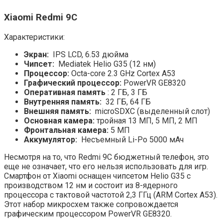
Xiaomi Redmi 9C
Характеристики:
Экран:
IPS LCD, 6.53 дюйма
Чипсет
:
Mediatek Helio G35 (12 нм)
Процессор
:
Octa-core 2.3 GHz Cortex A53
Графический процессор:
PowerVR GE8320
Оперативная память
: 2 ГБ, 3 ГБ
Внутренняя память:
32 ГБ, 64 ГБ
Внешняя память:
microSDXC (выделенный слот)
Основная камера:
тройная 13 МП, 5 МП, 2 МП
Фронтальная камера:
5 МП
Аккумулятор:
Несъемный Li-Po 5000 мАч
Несмотря на то, что Redmi 9C бюджетный телефон, это
еще не означает, что его нельзя использовать для игр.
Смартфон от Xiaomi оснащен чипсетом Helio G35 с
производством 12 нм и состоит из 8-ядерного
процессора с тактовой частотой 2,3 ГГц (ARM Cortex A53).
Этот набор микросхем также сопровождается
графическим процессором PowerVR GE8320.