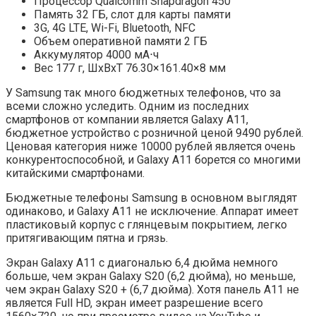
Процессор Qualcomm Snapdragon 450
Память 32 ГБ, слот для карты памяти
3G, 4G LTE, Wi-Fi, Bluetooth, NFC
Объем оперативной памяти 2 ГБ
Аккумулятор 4000 мА⋅ч
Вес 177 г, ШxВxТ 76.30×161.40×8 мм
У Samsung так много бюджетных телефонов, что за
всеми сложно уследить. Одним из последних
смартфонов от компании является Galaxy A11,
бюджетное устройство с розничной ценой 9490 рублей.
Ценовая категория ниже 10000 рублей является очень
конкурентоспособной, и Galaxy A11 борется со многими
китайскими смартфонами.
Бюджетные телефоны Samsung в основном выглядят
одинаково, и Galaxy A11 не исключение. Аппарат имеет
пластиковый корпус с глянцевым покрытием, легко
притягивающим пятна и грязь.
Экран Galaxy A11 с диагональю 6,4 дюйма немного
больше, чем экран Galaxy S20 (6,2 дюйма), но меньше,
чем экран Galaxy S20 + (6,7 дюйма). Хотя панель A11 не
является Full HD, экран имеет разрешение всего