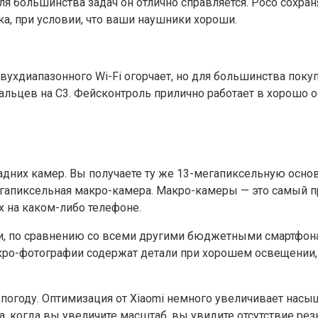
я большинства задач он отлично справляется. Poco сохра
ка, при условии, что ваши наушники хороши.
вухдиапазонного Wi-Fi огорчает, но для большинства пок
 пальцев на C3. Фейсконтроль прилично работает в хорошо
адних камер. Вы получаете ту же 13-мегапиксельную осно
гапиксельная макро-камера. Макро-камеры — это самый пр
х на каком-либо телефоне.
ки, по сравнению со всеми другими бюджетными смартфона
акро-фотографии содержат детали при хорошем освещении
ю погоду. Оптимизация от Xiaomi немного увеличивает нас
а, когда вы увеличите масштаб, вы увидите отсутствие рез