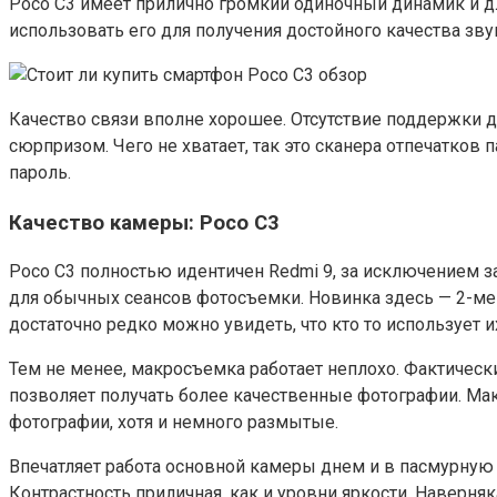
Poco C3 имеет прилично громкий одиночный динамик и дл
использовать его для получения достойного качества зву
Качество связи вполне хорошее. Отсутствие поддержки д
сюрпризом. Чего не хватает, так это сканера отпечатков
пароль.
Качество камеры: Poco C3
Poco C3 полностью идентичен Redmi 9, за исключением з
для обычных сеансов фотосъемки. Новинка здесь — 2-ме
достаточно редко можно увидеть, что кто то использует и
Тем не менее, макросъемка работает неплохо. Фактичес
позволяет получать более качественные фотографии. М
фотографии, хотя и немного размытые.
Впечатляет работа основной камеры днем ​​и в пасмурну
Контрастность приличная, как и уровни яркости. Наверняк