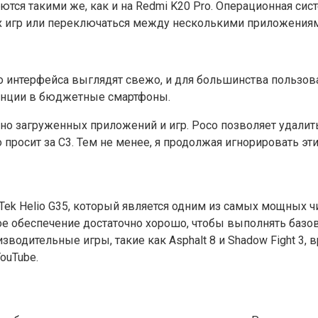
тся такими же, как и на Redmi K20 Pro. Операционная сис
х игр или переключаться между несколькими приложения
 интерфейса выглядят свежо, и для большинства пользова
денции в бюджетные смартфоны.
о загруженных приложений и игр. Poco позволяет удалить 
росит за C3. Тем не менее, я продолжая игнорировать эти
Tek Helio G35, который является одним из самых мощных 
ое обеспечение достаточно хорошо, чтобы выполнять базо
одительные игры, такие как Asphalt 8 и Shadow Fight 3, 
ouTube.