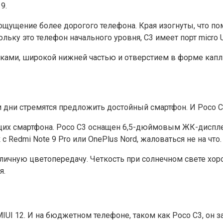
9.
ощущение более дорогого телефона. Края изогнуты, что пом
кольку это телефон начального уровня, C3 имеет порт micro
амками, широкой нижней частью и отверстием в форме кап
дни стремятся предложить достойный смартфон. И Poco C3
щих смартфона. Poco C3 оснащен 6,5-дюймовым ЖК-диспле
с Redmi Note 9 Pro или OnePlus Nord, жаловаться не на что.
личную цветопередачу. Четкость при солнечном свете хор
я.
MIUI 12. И на бюджетном телефоне, таком как Poco C3, он 