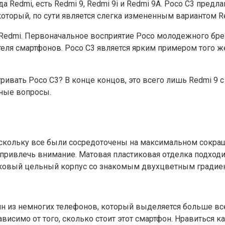
Redmi, есть Redmi 9, Redmi 9i и Redmi 9A. Poco C3 предлаг
оторый, по сути является слегка измененным вариантом Re
edmi. Первоначальное восприятие Poco молодежного брен
еля смартфонов. Poco C3 является ярким примером того же
тривать Poco C3? В конце концов, это всего лишь Redmi 9
нные вопросы.
кольку все были сосредоточены на максимальном сокраще
ивлечь внимание. Матовая пластиковая отделка подходит
иковый цельный корпус со знакомым двухцветным градие
н из немногих телефонов, который выделяется больше все
зависимо от того, сколько стоит этот смартфон. Нравиться