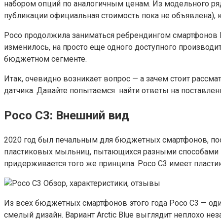
набором опций по аналогичным ценам. Из модельного ряда 
публикации официальная стоимость пока не объявлена), к
Poco продолжила заниматься ребрендингом смартфонов R
изменилось, на просто еще одного доступного производит
бюджетном сегменте.
Итак, очевидно возникает вопрос — а зачем стоит рассма
датчика. Давайте попытаемся найти ответы на поставле
Poco C3: Внешний вид
2020 год был печальным для бюджетных смартфонов, пос
пластиковых мыльниц, пытающихся разными способами пр
придерживается того же принципа. Poco C3 имеет пласт
Из всех бюджетных смартфонов этого года Poco C3 — оди
смелый дизайн. Вариант Arctic Blue выглядит неплохо не