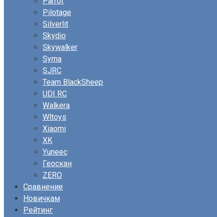
Parrot
Pilotage
Silverlit
Skydio
Skywalker
Syma
SJRC
Team BlackSheep
UDI RC
Walkera
Wltoys
Xiaomi
XK
Yuneec
Геоскан
ZERO
Сравнение
Новичкам
Рейтинг