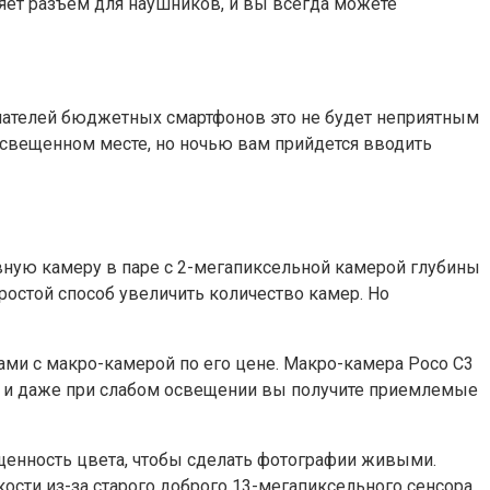
няет разъем для наушников, и вы всегда можете
упателей бюджетных смартфонов это не будет неприятным
 освещенном месте, но ночью вам прийдется вводить
вную камеру в паре с 2-мегапиксельной камерой глубины
остой способ увеличить количество камер. Но
ми с макро-камерой по его цене. Макро-камера Poco C3
, и даже при слабом освещении вы получите приемлемые
ыщенность цвета, чтобы сделать фотографии живыми.
кости из-за старого доброго 13-мегапиксельного сенсора.