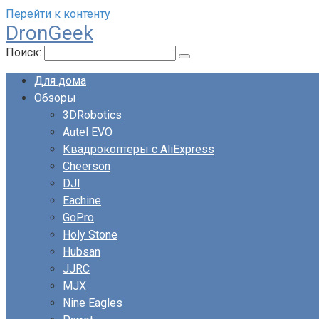
Перейти к контенту
DronGeek
Поиск:
Для дома
Обзоры
3DRobotics
Autel EVO
Квадрокоптеры с AliExpress
Cheerson
DJI
Eachine
GoPro
Holy Stone
Hubsan
JJRC
MJX
Nine Eagles