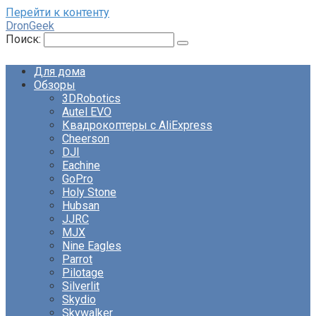
Перейти к контенту
DronGeek
Поиск:
Для дома
Обзоры
3DRobotics
Autel EVO
Квадрокоптеры с AliExpress
Cheerson
DJI
Eachine
GoPro
Holy Stone
Hubsan
JJRC
MJX
Nine Eagles
Parrot
Pilotage
Silverlit
Skydio
Skywalker