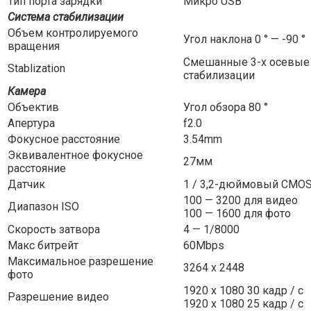
Тип порта зарядки
Микро USB
Система стабилизации
Объем контролируемого
Угол наклона 0 ° — -90 °
вращения
Смешанные 3-х осевые
Stablization
стабилизации
Камера
Объектив
Угол обзора 80 °
Апертура
f2.0
Фокусное расстояние
3.54mm
Эквивалентное фокусное
27мм
расстояние
Датчик
1 / 3,2-дюймовый CMO
100 — 3200 для видео
Диапазон ISO
100 — 1600 для фото
Скорость затвора
4 — 1/8000
Макс битрейт
60Mbps
Максимальное разрешение
3264 x 2448
фото
1920 x 1080 30 кадр / с
Разрешение видео
1920 x 1080 25 кадр / с