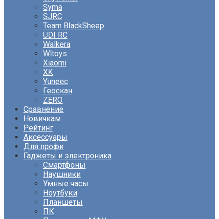
Syma
SJRC
Team BlackSheep
UDI RC
Walkera
Wltoys
Xiaomi
XK
Yuneec
Геоскан
ZERO
Сравнение
Новичкам
Рейтинг
Аксессуары
Для профи
Гаджеты и электроника
Смартфоны
Наушники
Умные часы
Ноутбуки
Планшеты
ПК