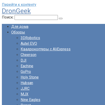
Перейти к контенту
DronGeek
Поиск:
Для дома
Обзоры
3DRobotics
Autel EVO
Квадрокоптеры с AliExpress
Cheerson
DJI
Eachine
GoPro
Holy Stone
Hubsan
JJRC
MJX
Nine Eagles