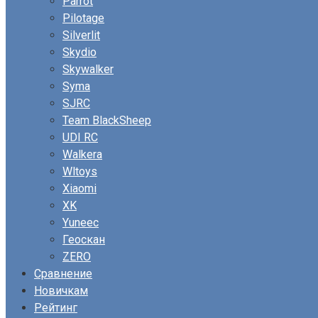
Parrot
Pilotage
Silverlit
Skydio
Skywalker
Syma
SJRC
Team BlackSheep
UDI RC
Walkera
Wltoys
Xiaomi
XK
Yuneec
Геоскан
ZERO
Сравнение
Новичкам
Рейтинг