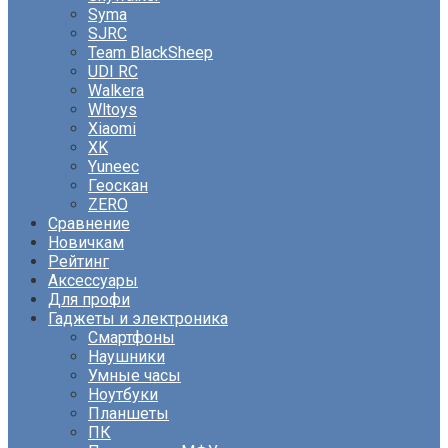
Syma
SJRC
Team BlackSheep
UDI RC
Walkera
Wltoys
Xiaomi
XK
Yuneec
Геоскан
ZERO
Сравнение
Новичкам
Рейтинг
Аксессуары
Для профи
Гаджеты и электроника
Смартфоны
Наушники
Умные часы
Ноутбуки
Планшеты
ПК