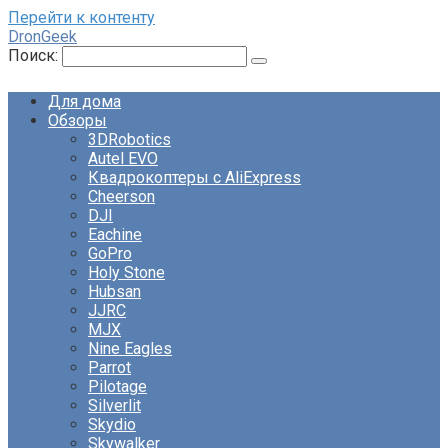
Перейти к контенту
DronGeek
Поиск:
Для дома
Обзоры
3DRobotics
Autel EVO
Квадрокоптеры с AliExpress
Cheerson
DJI
Eachine
GoPro
Holy Stone
Hubsan
JJRC
MJX
Nine Eagles
Parrot
Pilotage
Silverlit
Skydio
Skywalker