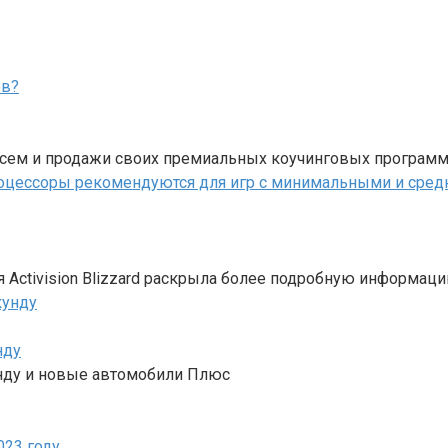
исем и продажи своих премиальных коучинговых программ
я Activision Blizzard раскрыла более подробную информац
нду
кунду и новые автомобили Плюс
023 году