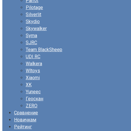
Parrot
Pilotage
Silverlit
Skydio
Skywalker
Syma
SJRC
Team BlackSheep
UDI RC
Walkera
Wltoys
Xiaomi
XK
Yuneec
Геоскан
ZERO
Сравнение
Новичкам
Рейтинг