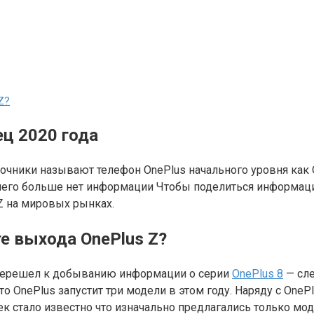
Z?
ец 2020 года
точники называют телефон OnePlus начального уровня как O
 у него больше нет информации Чтобы поделиться информац
 Z на мировых рынках.
те выхода OnePlus Z?
ы перешел к добыванию информации о серии
OnePlus 8
— сле
то OnePlus запустит три модели в этом году. Наряду с OneP
чек стало известно что изначально предлагались только мо