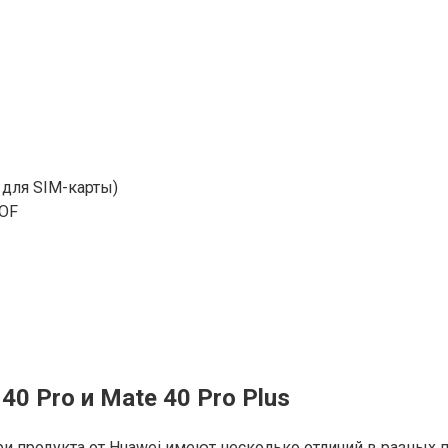
 для SIM-карты)
TOF
0 Pro и Mate 40 Pro Plus
ри продукта от Huawei имеют несколько отличий в разных 