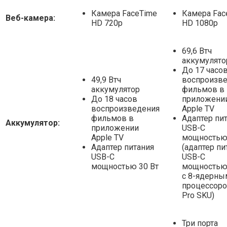
Камера FaceTime
Камера Fac
Веб-камера:
HD 720p
HD 1080p
69,6 Втч
аккумулято
До 17 часо
49,9 Втч
воспроизв
аккумулятор
фильмов в
До 18 часов
приложени
воспроизведения
Apple TV
фильмов в
Адаптер пи
Аккумулятор:
приложении
USB-C
Apple TV
мощностью 
Адаптер питания
(адаптер пи
USB-C
USB-C
мощностью 30 Вт
мощностью 
с 8-ядерны
процессор
Pro SKU)
Три порта