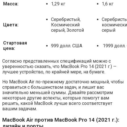
Масса:
1,29 кг
1,6 кг
Серебристый,
Серебристы
Цвета:
Космический
космическ
серый, Золотой
серый
Стартовая
999 долл. США
1999 долл.
цена:
Согласно представленных спецификаций можно с
уверенностью сказать, что MacBook Pro 14 (2021 г.) —
лучшее устройство, по крайней мере, на бумаге.
Но MacBook Air по-прежнему достаточно мощный, чтобы
справиться с большинством задач, и лишит вас
значительно меньшей суммы. Давайте рассмотрим
некоторые другие аспекты, которые помогут вам
решить, какой MacBook лучше всего соответствует
вашим задачам.
MacBook Air против MacBook Pro 14 (2021 г.):
дизайн и порты