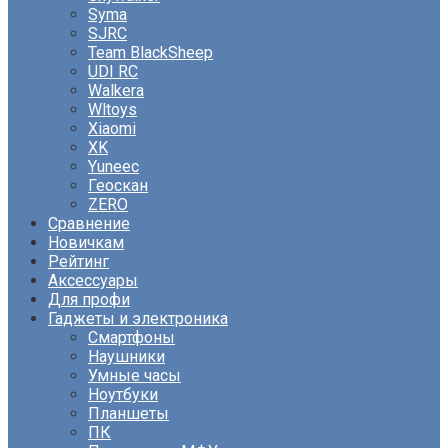
Syma
SJRC
Team BlackSheep
UDI RC
Walkera
Wltoys
Xiaomi
XK
Yuneec
Геоскан
ZERO
Сравнение
Новичкам
Рейтинг
Аксессуары
Для профи
Гаджеты и электроника
Смартфоны
Наушники
Умные часы
Ноутбуки
Планшеты
ПК