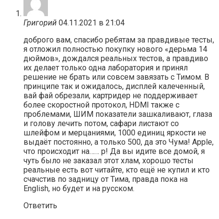
Григорий
04.11.2021 в 21:04
доброго вам, спасибо ребятам за правдивые тесты,
я отложил полностью покупку нового «дерьма 14
дюймов», дождался реальных тестов, а правдиво
их делает только одна лаборатория и принял
решение не брать или совсем завязать с Тимом. В
принципе так и ожидалось, дисплей калеченный,
вай фай обрезали, картридер не поддерживает
более скоростной протокол, HDMI также с
проблемами, ШИМ показатели зашкаливают, глаза
и голову лечить потом, сафари листают со
шлейфом и мерцаниями, 1000 единиц яркости не
выдаёт постоянно, а только 500, да это Чума! Apple,
что происходит на…… р! Да вы идите все домой, я
чуть было не заказал этот хлам, хорошо тесты
реальные есть вот читайте, кто ещё не купил и кто
счачстив по задницу от Тима, правда пока на
English, но будет и на русском.
Ответить