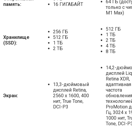
64 ГБ (дост
память:
16 ГИГАБАЙТ
только с ч
M1 Max)
512 ГБ
256 ГБ
1 ТБ
Хранилище
512 ГБ
2 ТБ
(SSD):
1 ТБ
4 ТБ
2 ТБ
8 ТБ
14,2-дюйм
дисплей Liq
Retina XDR,
13,3-дюймовый
адаптивная
дисплей Retina,
частота
Экран:
2560 x 1600, 400
обновления
нит, True Tone,
технологие
DCI-P3
ProMotion д
Гц, 3024 x 1
1000 нит, Tr
Tone, DCI-P