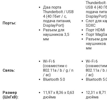
Thunderbolt 
Два порта
USB 4 (40 Гб
Thunderbolt / USB
подача пита
4 (40 Гбит / с,
DisplayPort)
подача питания,
Слот для к
Порты:
DisplayPort)
SDXC
Разъем для
Порт HDMI
наушников 3,5
Порт MagSa
мм
Разъем для
наушников 
мм
Wi-Fi 6
Wi-Fi 6
(совместим с
(совместим
Связь:
802.11a / b / g / n
802.11a / b /
/ ac)
/ ac)
Bluetooth 5.0
Bluetooth 5.
Размер
11,97 х 8,36 х 0,63
12,31 х 8,71
(ШхГхВ):
дюйма
дюйма