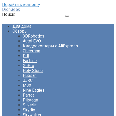
Перейти к контенту
DronGeek
Поиск:
Для дома
Обзоры
3DRobotics
Autel EVO
Квадрокоптеры с AliExpress
Cheerson
DJI
Eachine
GoPro
Holy Stone
Hubsan
JJRC
MJX
Nine Eagles
Parrot
Pilotage
Silverlit
Skydio
Skywalker