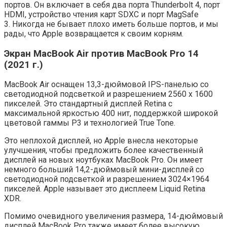
портов. Он включает в себя два порта Thunderbolt 4, порт
HDMI, устройство чтения карт SDXC и порт MagSafe
3. Никогда не бывает плохо иметь больше портов, и мы
рады, что Apple возвращается к своим корням.
Экран MacBook Air против MacBook Pro 14
(2021 г.)
MacBook Air оснащен 13,3-дюймовой IPS-панелью со
светодиодной подсветкой и разрешением 2560 x 1600
пикселей. Это стандартный дисплей Retina с
максимальной яркостью 400 нит, поддержкой широкой
цветовой гаммы P3 и технологией True Tone.
Это неплохой дисплей, но Apple внесла некоторые
улучшения, чтобы предложить более качественный
дисплей на новых ноутбуках MacBook Pro. Он имеет
немного больший 14,2-дюймовый мини-дисплей со
светодиодной подсветкой и разрешением 3024×1964
пикселей. Apple называет это дисплеем Liquid Retina
XDR.
Помимо очевидного увеличения размера, 14-дюймовый
дисплей MacBook Pro также имеет более высокую