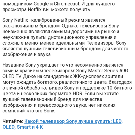
помощником Google и Chromecast. И для лучшего
просмотра Netflix вы можете получить.
Sony Netflix -калиброванный режим является
эксклюзивным брендом. Однако телевизоры Sony
неизменно являются самыми дорогими на рынке а
неуклюжие пульты дистанционного управления и
сложные меню-менее идеальными. Телевизоры Sony
является лучшим телевизионным брендом для чистого
изображения и звука.
Название Sony украшает то что несомненно является
самым красивым телевизором: Sony Master Series A9G
OLED TV. Даже на стандартных ЖК-дисплеях зрители
могут ожидать богатого, реалистичного цвета, благодаря
отличной обработке видео Sony и поддержке 10-битного
цвета и нескольких форматов HDR. Если вы хотите
лучший телевизионный бренд для качества
изображения и превосходного звука, нет никаких
сомнений, что это Sony.
Читайте:
Какой телевизор Sony лучше купить: LED,
OLED, Smart и 4 К