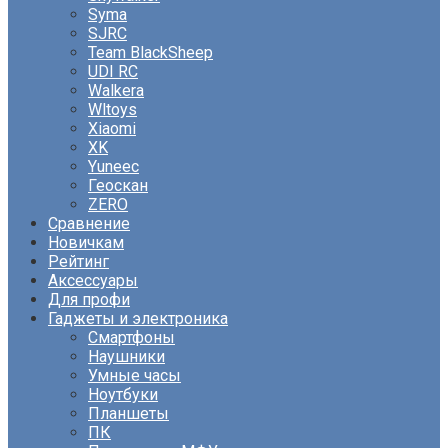
Syma
SJRC
Team BlackSheep
UDI RC
Walkera
Wltoys
Xiaomi
XK
Yuneec
Геоскан
ZERO
Сравнение
Новичкам
Рейтинг
Аксессуары
Для профи
Гаджеты и электроника
Смартфоны
Наушники
Умные часы
Ноутбуки
Планшеты
ПК