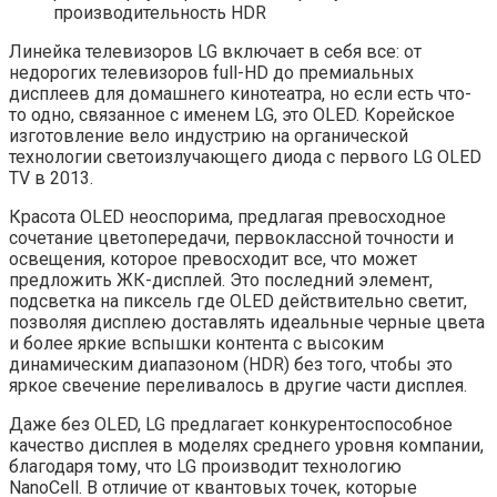
производительность HDR
Линейка телевизоров LG включает в себя все: от
недорогих телевизоров full-HD до премиальных
дисплеев для домашнего кинотеатра, но если есть что-
то одно, связанное с именем LG, это OLED. Корейское
изготовление вело индустрию на органической
технологии светоизлучающего диода с первого LG OLED
TV в 2013.
Красота OLED неоспорима, предлагая превосходное
сочетание цветопередачи, первоклассной точности и
освещения, которое превосходит все, что может
предложить ЖК-дисплей. Это последний элемент,
подсветка на пиксель где OLED действительно светит,
позволяя дисплею доставлять идеальные черные цвета
и более яркие вспышки контента с высоким
динамическим диапазоном (HDR) без того, чтобы это
яркое свечение переливалось в другие части дисплея.
Даже без OLED, LG предлагает конкурентоспособное
качество дисплея в моделях среднего уровня компании,
благодаря тому, что LG производит технологию
NanoCell. В отличие от квантовых точек, которые