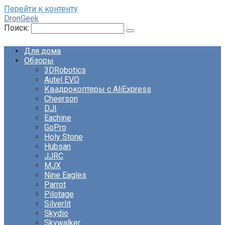
Перейти к контенту
DronGeek
Поиск:
Для дома
Обзоры
3DRobotics
Autel EVO
Квадрокоптеры с AliExpress
Cheerson
DJI
Eachine
GoPro
Holy Stone
Hubsan
JJRC
MJX
Nine Eagles
Parrot
Pilotage
Silverlit
Skydio
Skywalker