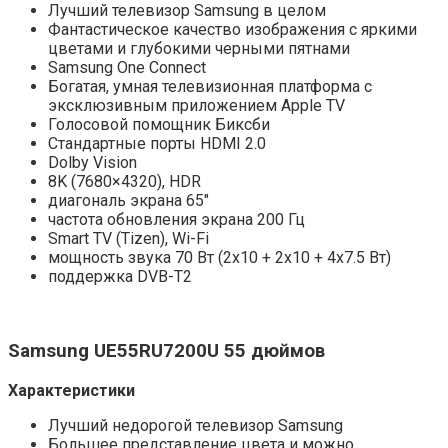
Лучший телевизор Samsung в целом
Фантастическое качество изображения с яркими
цветами и глубокими черными пятнами
Samsung One Connect
Богатая, умная телевизионная платформа с
эксклюзивным приложением Apple TV
Голосовой помощник Биксби
Стандартные порты HDMI 2.0
Dolby Vision
8K (7680×4320), HDR
диагональ экрана 65″
частота обновления экрана 200 Гц
Smart TV (Tizen), Wi-Fi
мощность звука 70 Вт (2х10 + 2х10 + 4х7.5 Вт)
поддержка DVB-T2
Samsung
UE
55
RU7200U
55
дюймов
Характеристики
Лучший недорогой телевизор Samsung
Большее представление цвета и можно