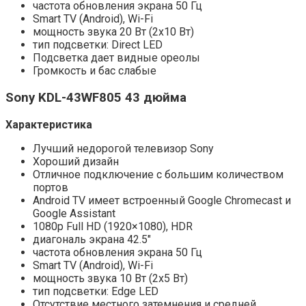
частота обновления экрана 50 Гц
Smart TV (Android), Wi-Fi
мощность звука 20 Вт (2х10 Вт)
тип подсветки: Direct LED
Подсветка дает видные ореолы
Громкость и бас слабые
Sony
KDL-
43
WF805 43 дюйма
Характеристика
Лучший недорогой телевизор Sony
Хороший дизайн
Отличное подключение с большим количеством
портов
Android TV имеет встроенный Google Chromecast и
Google Assistant
1080p Full HD (1920×1080), HDR
диагональ экрана 42.5″
частота обновления экрана 50 Гц
Smart TV (Android), Wi-Fi
мощность звука 10 Вт (2х5 Вт)
тип подсветки: Edge LED
Отсутствие местного затемнения и средней