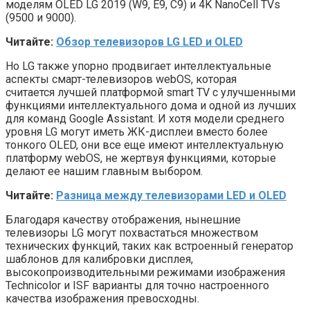
моделям OLED LG 2019 (W9, E9, C9) и 4K NanoCell TVs
(9500 и 9000).
Читайте:
Обзор телевизоров LG LED и OLED
Но LG также упорно продвигает интеллектуальные
аспекты смарт-телевизоров webOS, которая
считается лучшей платформой smart TV с улучшенными
функциями интеллектуального дома и одной из лучших
для команд Google Assistant. И хотя модели среднего
уровня LG могут иметь ЖК-дисплеи вместо более
тонкого OLED, они все еще имеют интеллектуальную
платформу webOS, не жертвуя функциями, которые
делают ее нашим главным выбором.
Читайте:
Разница между телевизорами LED и OLED
Благодаря качеству отображения, нынешние
телевизоры LG могут похвастаться множеством
технических функций, таких как встроенный генератор
шаблонов для калибровки дисплея,
высокопроизводительными режимами изображения
Technicolor и ISF варианты для точно настроенного
качества изображения превосходны.