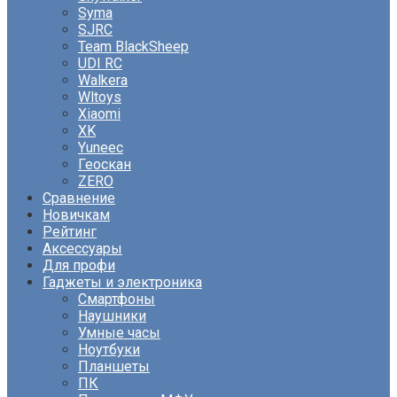
Syma
SJRC
Team BlackSheep
UDI RC
Walkera
Wltoys
Xiaomi
XK
Yuneec
Геоскан
ZERO
Сравнение
Новичкам
Рейтинг
Аксессуары
Для профи
Гаджеты и электроника
Смартфоны
Наушники
Умные часы
Ноутбуки
Планшеты
ПК