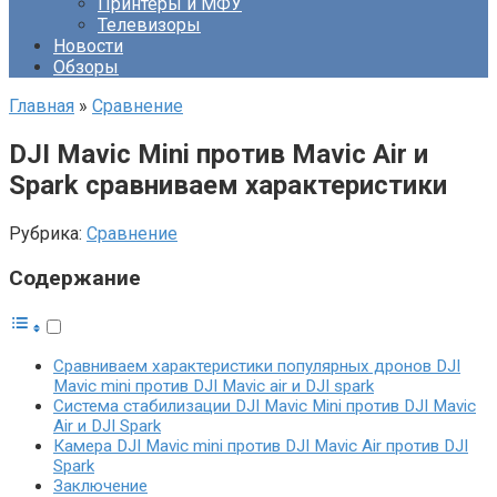
Принтеры и МФУ
Телевизоры
Новости
Обзоры
Главная
»
Сравнение
DJI Mavic Mini против Mavic Air и
Spark сравниваем характеристики
Рубрика:
Сравнение
Содержание
Сравниваем характеристики популярных дронов DJI
Mavic mini против DJI Mavic air и DJI spark
Система стабилизации DJI Mavic Mini против DJI Mavic
Аir и DJI Spark
Камера DJI Mavic mini против DJI Mavic Air против DJI
Spark
Заключение