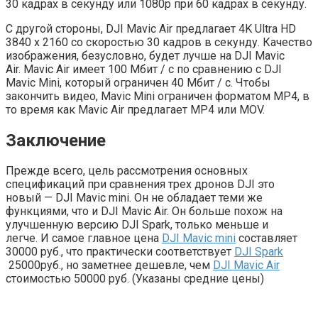
30 кадрах в секунду или 1080p при 60 кадрах в секунду.
С другой стороны, DJI Mavic Air предлагает 4K Ultra HD
3840 x 2160 со скоростью 30 кадров в секунду. Качество
изображения, безусловно, будет лучше на DJI Mavic
Air. Mavic Air имеет 100 Мбит / с по сравнению с DJI
Mavic Mini, который ограничен 40 Мбит / с. Чтобы
закончить видео, Mavic Mini ограничен форматом MP4, в
то время как Mavic Air предлагает MP4 или MOV.
Заключение
Прежде всего, цель рассмотрения основных
спецификаций при сравнения трех дронов DJI это
новый — DJI Mavic mini. Он не обладает теми же
функциями, что и DJI Mavic Air. Он больше похож на
улучшенную версию DJI Spark, только меньше и
легче. И самое главное цена
DJI Mavic mini
составляет
30000 руб., что практически соответствует
DJI Spark
25000руб., но заметнее дешевле, чем
DJI Mavic Аir
стоимостью 50000 руб. (Указаны средние цены)