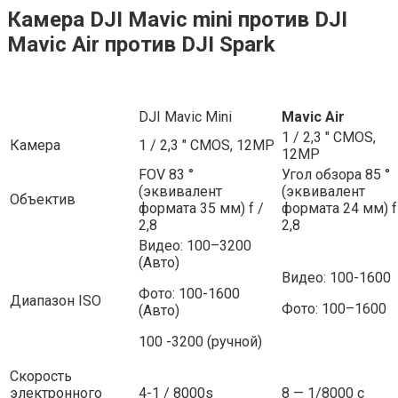
Камера DJI Mavic mini против DJI
Mavic Air против DJI Spark
DJI Mavic Mini
Mavic Аir
1 / 2,3 ″ CMOS,
Камера
1 / 2,3 ″ CMOS, 12MP
12MP
FOV 83 °
Угол обзора 85 °
(эквивалент
(эквивалент
Объектив
формата 35 мм) f /
формата 24 мм) f
2,8
2,8
Видео: 100–3200
(Авто)
Видео: 100-1600
Фото: 100-1600
Диапазон ISO
Фото: 100–1600
(Авто)
100 -3200 (ручной)
Скорость
электронного
4-1 / 8000s
8 — 1/8000 с