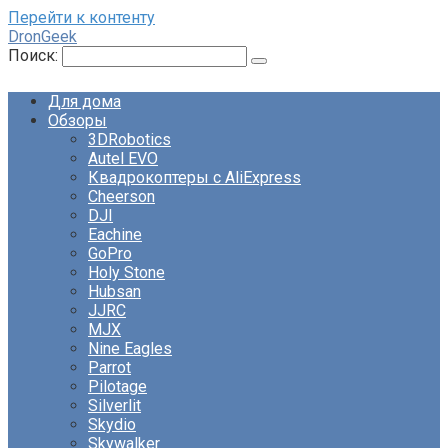
Перейти к контенту
DronGeek
Поиск:
Для дома
Обзоры
3DRobotics
Autel EVO
Квадрокоптеры с AliExpress
Cheerson
DJI
Eachine
GoPro
Holy Stone
Hubsan
JJRC
MJX
Nine Eagles
Parrot
Pilotage
Silverlit
Skydio
Skywalker