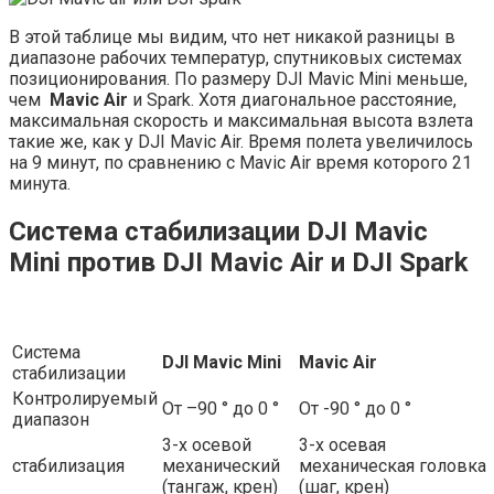
В этой таблице мы видим, что нет никакой разницы в
диапазоне рабочих температур, спутниковых системах
позиционирования. По размеру DJI Mavic Mini меньше,
чем
Mavic Аir
и Spark. Хотя диагональное расстояние,
максимальная скорость и максимальная высота взлета
такие же, как у DJI Mavic Air. Время полета увеличилось
на 9 минут, по сравнению с Mavic Air время которого 21
минута.
Система стабилизации DJI Mavic
Mini против DJI Mavic Аir и DJI Spark
Система
DJI Mavic Mini
Mavic Аir
стабилизации
Контролируемый
От –90 ° до 0 °
От -90 ° до 0 °
диапазон
3-х осевой
3-х осевая
стабилизация
механический
механическая головка
(тангаж, крен)
(шаг, крен)