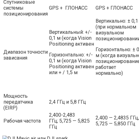
Спутниковые
системы
GPS + ГЛОНАСС
GPS + ГЛОНАСС
позиционирования
Вертикально: ± 0,1
(при нормальном
Вертикальный: +/-
визуальном
0,1 м (когда Vision
позиционировани
Positioning активен
Горизонтально: ± 0
Диапазон точности
Горизонтально: +/-
м (когда визуальн
зависания
0,1 м (когда Vision
позиционировани
Positioning активен
работает
или + / 1,5 м
нормально)
Мощность
передатчика
2,4 ГГц и 5,8 ГГц
(EIRP)
2,400-2,483
2,400 — 2,4835 ГГц,
Рабочая частота
ГГц; 5,725 — 5,825
5,725 — 5,850 ГГц
ГГц