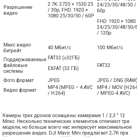
2.7K: 2720 × 1530 25
24/25/30/48/50 /
Разрешение
/ 30p, FHD: 1920 ×
60p
видео
1080 25/30/50 / 60P
FHD: 1920 × 1080
24/25/30/48/50/
/ 120p
Макс видео
40 Мбит/с
100 Мбит/с
битрейт
FAT32 (≤32ГБ)
Поддерживаемые
файловые
FAT32
EXFAT (32 ГБ)
системы
Фото формат
JPEG
JPEG / DNG (RAW
MP4 (MPEG – 4 AVC
MP4 / MOV (H.26
Видео формат
/ H.264)
/ MPEG-4 AVC)
Камеры трех дронов оснащены камерами 1 / 2,3 ″ 12
Мпкс. Несколько технических элементов отличают три
модели, но больше всего нас интересует максимальное
разрешение видео. DJI Mavic Mini предлагает 2,7K при