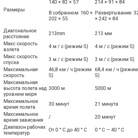
140 × 82 × 57
214 × 91 × 84
Размеры
В собранном: 160 ×
Развертывание: 3
202 × 55
× 242 × 84
Диагональное
213mm
213 мм
расстояние
Макс скорость
4 м / с (режим S)
4 м / с (режим S)
взлета
Макс скорость
3 м / с (режим S)
3 м / с (режим S)
спуска
Максимальная
46,8 км / ч (режим
68,4 км / ч (режим
скорость
S)
S)
Максимальная
высота полета над
3000 м
5000 м
уровнем моря
Максимальное
30 минут
21 минута
время полета
Максимальное
/
20 минут
время зависания
Диапазон рабочих
От 0 ° C до 40 ° C
0 ° C — 40 ° C
температур