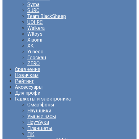
Syma
SJRC
Team BlackSheep
UDI RC
Walkera
Wltoys
Xiaomi
XK
Yuneec
Геоскан
ZERO
Сравнение
Новичкам
Рейтинг
Аксессуары
Для профи
Гаджеты и электроника
Смартфоны
Наушники
Умные часы
Ноутбуки
Планшеты
ПК