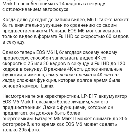
Mark II способен снимать 14 кадров в секунду
с отслеживанием автофокуса .
Когда дело доходит до записи видео, M6 II также может
быть значительно улучшен по сравнению со своим
предшественником. Раньше EOS M6 мог записывать
только видео в формате Full HD со скоростью 60 кадров
в секунду.
Однако теперь EOS M6 II, благодаря своему новому
процессору, способен записывать видео 4K со
скоростью 25 или 30 кадров в секунду и Full HD до 120
кадров в секунду. В режиме 4K есть дополнительные
функции, а именно,
замедленная съемка
и 4K
-захват
кадра,
сложная функция, которая долгое время была
основой камеры Lumix.
Несмотря на те же характеристики, LP-E17, аккумулятор
EOS M6 Mark II оказался более лучшим, чем его
предшественник. Даже с функциями, которые он
предлагает, он должен быть более
энергоемким. Батарея M6 Mark II может снимать до 305
фотографий, в то время как EOS M6 может сделать
только 295 фото.