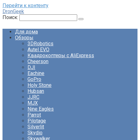
Перейти к контенту
DronGeek
Поиск:
Для дома
Обзоры
3DRobotics
Autel EVO
Квадрокоптеры с AliExpress
Cheerson
DJI
Eachine
GoPro
Holy Stone
Hubsan
JJRC
MJX
Nine Eagles
Parrot
Pilotage
Silverlit
Skydio
Skywalker