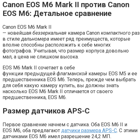
Canon EOS M6 Mark II против Canon
EOS M6: Детальное сравнение
Canon EOS M6 Mark II
— новейшая
беззеркальная
камера Canon
компактного
ра
в стиле
дальномера
имеет ряд преимуществ, которые
вполне способны расположить к себе многих
фотографов. Учитывая, что размер корпуса довольно
мал, а цена не слишком высока.
EOS M6 Mark II сочетает в себе
функции предыдущей
флагманской
камеры EOS M5 и ее
предшественника EOS M6. Теперь, прежде чем выбрать
для себя какую камеру купить, вы должны знать
насколько EOS M6 Mark II отличается от своего
предшественника, EOS M6.
Размер датчиков APS-C
Первое сравнение начнем с датчика. Оба EOS M6 II и
EOS M6, оба предлагают
датчики размера APS-C
. С этими
датчиками EOS M6 имел разрешение 24,2 МП.