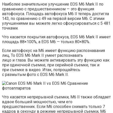
Наиболее значительное улучшение EOS M6 Mark II по
сравнению с предшественником — это функция
автофокуса. Площадь автофокуса M6 II теперь достигла
143, по сравнению с 49 на первой версии M6. С этими
улучшениями вы можете легко сфокусироваться с 5 481
точками.
Что касается покрытия автофокуса, EOS M6 Mark II имеет
площадь 88×100%, а EOS M6 — только 80×80%.
Если автофокус на M6 имеет функцию распознавания
лиц, То EOS M6 Mark II умеет распознавать
лицо и глаза. Вы можете активировать эту функцию как
при одиночной съемке, при серийной съемке, так и
при съемке в видео. Итак, попрощайтесь
с размытым фото с EOS M6 Mark II.
Что касается непрерывной съемки, M6 II также обладает
вдвое большей мощностью, чем его
предшественник. Если M6 способен снимать только 7
кадров в секунду в режиме непрерывной съемки, M6