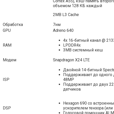
Cortex A55), кэш-память второг
объемом 128 КБ каждый
2MB L3 Cache
Обработка
7нм
GPU
Adreno 640
4x 16-битный канал @ 213
RAM
LPDDR4x
3MB системный кеш
Модем
Snapdragon X24 LTE
Двойной 14-битный Spectr
Поддерживает до одного 
ISP
48MP
Поддерживает до двух 2
датчиков
Hexagon 690 со встроенн
DSP
ускорителем тензора (или
Голосовой помощник AI M