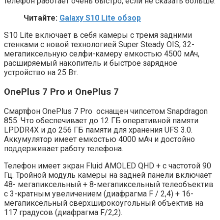
телефон работает очень быстро, если не сказать больше.
Читайте:
Galaxy S10 Lite обзор
S10 Lite включает в себя камеры с тремя задними
стенками с новой технологией Super Steady OIS, 32-
мегапиксельную селфи-камеру емкостью 4500 мАч,
расширяемый накопитель и быстрое зарядное
устройство на 25 Вт.
OnePlus 7 Pro и OnePlus 7
Смартфон OnePlus 7 Pro оснащен чипсетом Snapdragon
855. Что обеспечивает до 12 ГБ оперативной памяти
LPDDR4X и до 256 ГБ памяти для хранения UFS 3.0.
Аккумулятор имеет емкостью 4000 мАч и достойно
поддерживает работу телефона.
Телефон имеет экран Fluid AMOLED QHD + с частотой 90
Гц. Тройной модуль камеры на задней панели включает
48- мегапиксельный + 8-мегапиксельный телеобъектив
с 3-кратным увеличением (диафрагма F / 2,4) + 16-
мегапиксельный сверхширокоугольный объектив на
117 градусов (диафрагма F/2,2).