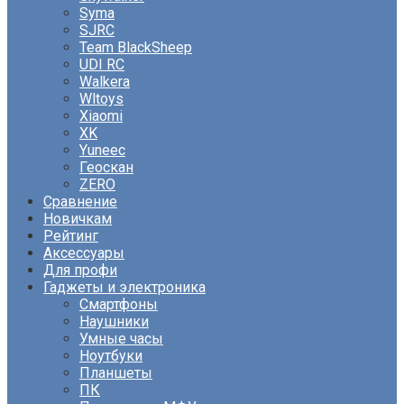
Syma
SJRC
Team BlackSheep
UDI RC
Walkera
Wltoys
Xiaomi
XK
Yuneec
Геоскан
ZERO
Сравнение
Новичкам
Рейтинг
Аксессуары
Для профи
Гаджеты и электроника
Смартфоны
Наушники
Умные часы
Ноутбуки
Планшеты
ПК