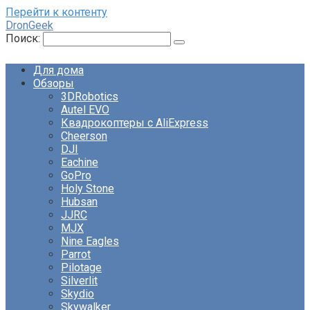
Перейти к контенту
DronGeek
Поиск:
Для дома
Обзоры
3DRobotics
Autel EVO
Квадрокоптеры с AliExpress
Cheerson
DJI
Eachine
GoPro
Holy Stone
Hubsan
JJRC
MJX
Nine Eagles
Parrot
Pilotage
Silverlit
Skydio
Skywalker