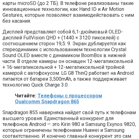
карты microSD (до 2 ТБ). В телефоне реализованы такие
инновационные технологии, как Hand ID и Air Motion
Gestures, которые позволяют взаимодействовать с ним
без касания.
Дисплей представляет собой 6,1-дюймовый OLED-
дисплей FullVision QHD + (1440 × 3120 пикселей) с
соотношением сторон 19,5: 9. Экран дублируется как
стереодинамик с использованием технологии Crystal
Sound OLED вместе с динамиком BoomBox в нижней
части. В отделе камеры он оснащен 12-мегапиксельной
+ 16-мегапиксельной + 12-мегапиксельной тройной
камерой с автофокусом. LG G8 ThinQ работает на Android
питается от батареи 3,500mAh, а также поддерживает
технологию Quick Charge 3.0.
Читайте:
Телефоны с процессором
Qualcomm Snapdragon 865
Snapdragon 855 наверняка найдет свой путь к телефонам
высшего уровня. Единственный конкурент для
телефонов Android — это Kirin 980 и Samsung Exynos 9820,
которые ограничены телефонами Huawei и Samsung
соответственно. И конечно главный конкурент это сам