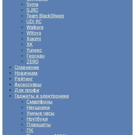
Syma
SJRC
Team BlackSheep
UDI RC
Walkera
Wltoys
Xiaomi
XK
Yuneec
Геоскан
ZERO
Сравнение
Новичкам
Рейтинг
Аксессуары
Для профи
Гаджеты и электроника
Смартфоны
Наушники
Умные часы
Ноутбуки
Планшеты
ПК