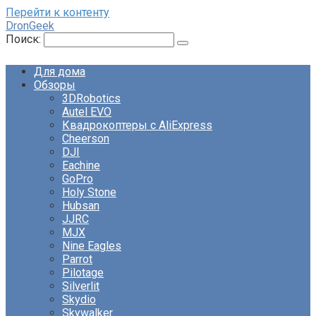
Перейти к контенту
DronGeek
Поиск:
Для дома
Обзоры
3DRobotics
Autel EVO
Квадрокоптеры с AliExpress
Cheerson
DJI
Eachine
GoPro
Holy Stone
Hubsan
JJRC
MJX
Nine Eagles
Parrot
Pilotage
Silverlit
Skydio
Skywalker