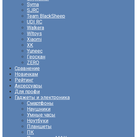
Syma
SJRC
Team BlackSheep
UDI RC
Walkera
Wltoys
Xiaomi
XK
Yuneec
Геоскан
ZERO
Сравнение
Новичкам
Рейтинг
Аксессуары
Для профи
Гаджеты и электроника
Смартфоны
Наушники
Умные часы
Ноутбуки
Планшеты
ПК