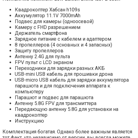
Квадрокоптер Хабсан h109s
Аккумулятор 11.1V 7000mAh
Подвес для камеры (одноосевой)
Камеру с FHD разрешением
Держатель смартфона
Зарядное питание с кабелем и адаптером
8 пропеллеров (4 основных и 4 запасных)
Защиту пропеллеров
Антенну 2.4G для пульта
FPV пульт с LCD экраном
Переходники для зарядки разных АКБ
USB-mini USB кабель для прошивки дрона
USB-micro USB кабель для зарядки аккумулятора
парашюта и для подключения аппарата к
компьютеру
Парашют и подвес для парашюта
Антенну 5.8G FPV для трансмиттера
Передающую антенну 5.8G для установки на
квадрокоптер
Инструкцию
Комплектация богатая. Однако более важным является
тот факт, что независимо от версии, вы всегда можете