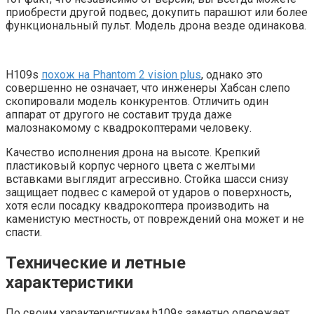
приобрести другой подвес, докупить парашют или более
функциональный пульт. Модель дрона везде одинакова.
H109s
похож на Phantom 2 vision plus
, однако это
совершенно не означает, что инженеры Хабсан слепо
скопировали модель конкурентов. Отличить один
аппарат от другого не составит труда даже
малознакомому с квадрокоптерами человеку.
Качество исполнения дрона на высоте. Крепкий
пластиковый корпус черного цвета с желтыми
вставками выглядит агрессивно. Стойка шасси снизу
защищает подвес с камерой от ударов о поверхность,
хотя если посадку квадрокоптера производить на
каменистую местность, от повреждений она может и не
спасти.
Технические и летные
характеристики
По своим характеристикам h109s заметно опережает