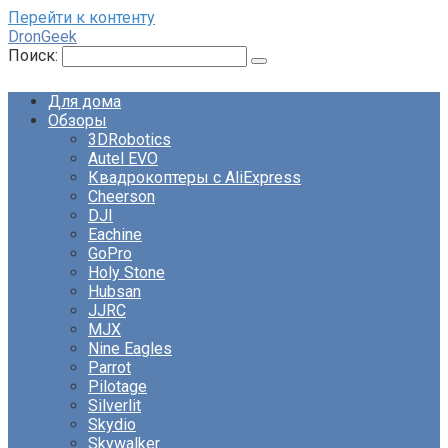
Перейти к контенту
DronGeek
Поиск:
Для дома
Обзоры
3DRobotics
Autel EVO
Квадрокоптеры с AliExpress
Cheerson
DJI
Eachine
GoPro
Holy Stone
Hubsan
JJRC
MJX
Nine Eagles
Parrot
Pilotage
Silverlit
Skydio
Skywalker