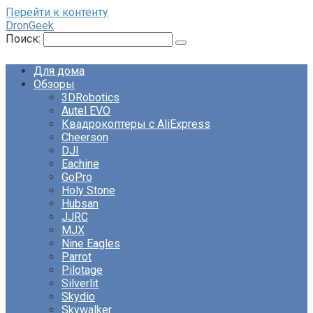
Перейти к контенту
DronGeek
Поиск:
Для дома
Обзоры
3DRobotics
Autel EVO
Квадрокоптеры с AliExpress
Cheerson
DJI
Eachine
GoPro
Holy Stone
Hubsan
JJRC
MJX
Nine Eagles
Parrot
Pilotage
Silverlit
Skydio
Skywalker