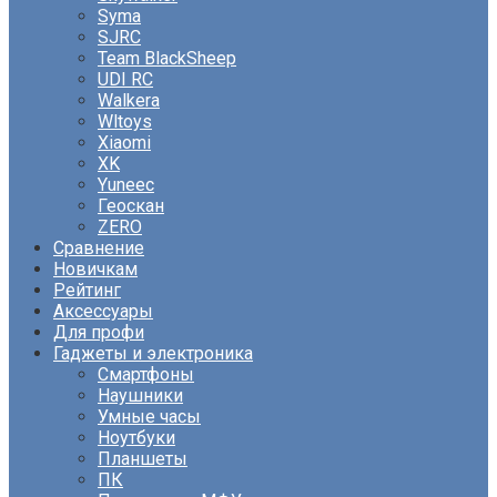
Syma
SJRC
Team BlackSheep
UDI RC
Walkera
Wltoys
Xiaomi
XK
Yuneec
Геоскан
ZERO
Сравнение
Новичкам
Рейтинг
Аксессуары
Для профи
Гаджеты и электроника
Смартфоны
Наушники
Умные часы
Ноутбуки
Планшеты
ПК