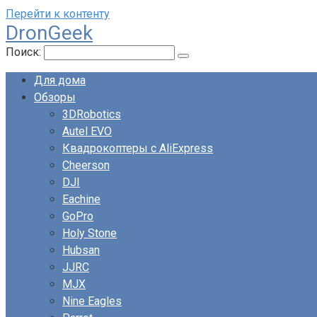
Перейти к контенту
DronGeek
Поиск:
Для дома
Обзоры
3DRobotics
Autel EVO
Квадрокоптеры с AliExpress
Cheerson
DJI
Eachine
GoPro
Holy Stone
Hubsan
JJRC
MJX
Nine Eagles