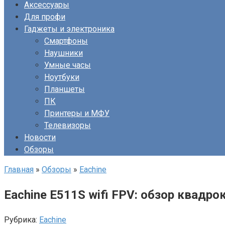
Аксессуары
Для профи
Гаджеты и электроника
Смартфоны
Наушники
Умные часы
Ноутбуки
Планшеты
ПК
Принтеры и МФУ
Телевизоры
Новости
Обзоры
Главная
»
Обзоры
»
Eachine
Eachine E511S wifi FPV: обзор квадро
Рубрика:
Eachine