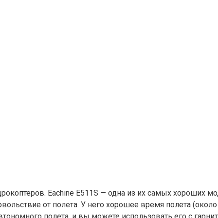
рокоптеров. Eachine E511S — одна из их самых хороших мо
ольствие от полета. У него хорошее время полета (около
автономного полета, и вы можете использовать его с гарни