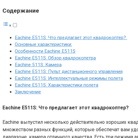
Содержание
Eachine E511S: Что предлагает этот квадрокоптер?
Основные характеристики:
Особенности Eachine E511S
Eachine E511S: Обзор квадрокопетра
Eachine 511S: Камера
Eachine E511S: Пульт дистанционного управления
Eachine E511S: Интеллектуальные режимы полета
Eachine E511S: Характеристики полета
Заключение
Eachine E511S: Что предлагает этот квадрокоптер
?
Eachine выпустил несколько действительно хороших квад
множеством разных функций, которые обеспечат вам удов
диапазоне, камера отличного качества. Есть три режима 