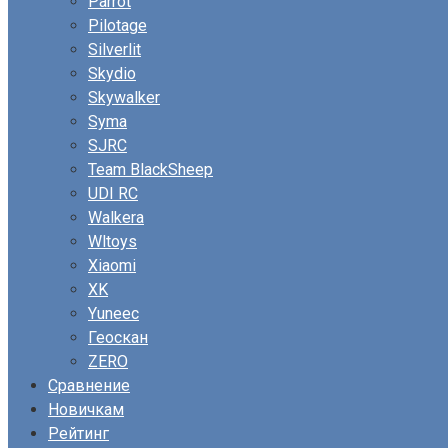
Parrot
Pilotage
Silverlit
Skydio
Skywalker
Syma
SJRC
Team BlackSheep
UDI RC
Walkera
Wltoys
Xiaomi
XK
Yuneec
Геоскан
ZERO
Сравнение
Новичкам
Рейтинг