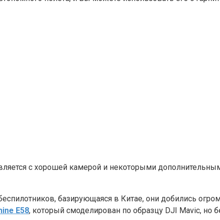
авляется с хорошей камерой и некоторыми дополнительны
 беспилотников, базирующаяся в Китае, они добились огро
hine
E58
, который смоделирован по образцу DJI Mavic, но