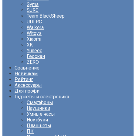
Syma
SJRC
Team BlackSheep
UDI RC
Walkera
Wltoys
Xiaomi
XK
Yuneec
Геоскан
ZERO
Сравнение
Новичкам
Рейтинг
Аксессуары
Для профи
Гаджеты и электроника
Смартфоны
Наушники
Умные часы
Ноутбуки
Планшеты
ПК