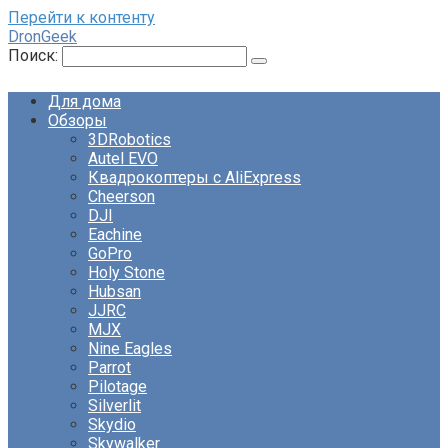
Перейти к контенту
DronGeek
Поиск:
Для дома
Обзоры
3DRobotics
Autel EVO
Квадрокоптеры с AliExpress
Cheerson
DJI
Eachine
GoPro
Holy Stone
Hubsan
JJRC
MJX
Nine Eagles
Parrot
Pilotage
Silverlit
Skydio
Skywalker