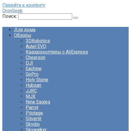
Перейти к контенту
DronGeek
Поиск:
Для дома
Обзоры
3DRobotics
Autel EVO
Квадрокоптеры с AliExpress
Cheerson
DJI
Eachine
GoPro
Holy Stone
Hubsan
JJRC
MJX
Nine Eagles
Parrot
Pilotage
Silverlit
Skydio
Skywalker