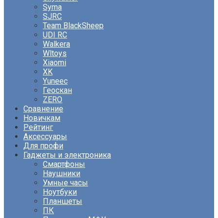
Syma
SJRC
Team BlackSheep
UDI RC
Walkera
Wltoys
Xiaomi
XK
Yuneec
Геоскан
ZERO
Сравнение
Новичкам
Рейтинг
Аксессуары
Для профи
Гаджеты и электроника
Смартфоны
Наушники
Умные часы
Ноутбуки
Планшеты
ПК