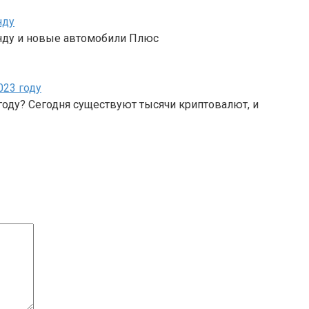
нду
кунду и новые автомобили Плюс
023 году
году? Сегодня существуют тысячи криптовалют, и