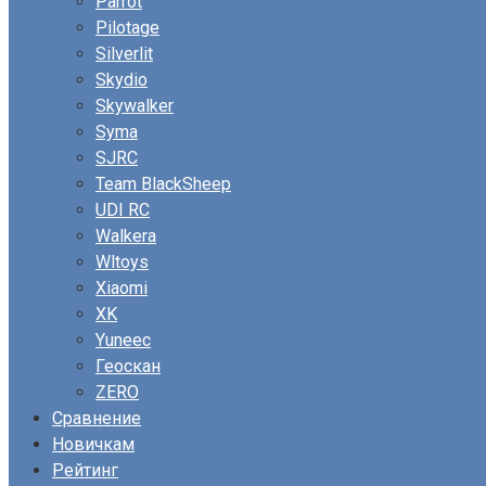
Parrot
Pilotage
Silverlit
Skydio
Skywalker
Syma
SJRC
Team BlackSheep
UDI RC
Walkera
Wltoys
Xiaomi
XK
Yuneec
Геоскан
ZERO
Сравнение
Новичкам
Рейтинг