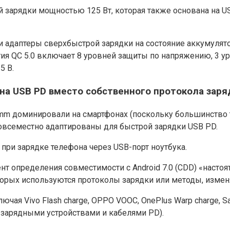
 зарядки мощностью 125 Вт, которая также основана на U
 адаптеры сверхбыстрой зарядки на состояние аккумулятор
гия QC 5.0 включает 8 уровней защиты по напряжению, 3 ур
5 В.
на USB PD вместо собственного протокола заря
omm доминировали на смартфонах (поскольку большинство 
повсеместно адаптированы для быстрой зарядки USB PD.
при зарядке телефона через USB-порт ноутбука.
нт определения совместимости с Android 7.0 (CDD) «наст
торых используются протоколы зарядки или методы, изме
ая Vivo Flash charge, OPPO VOOC, OnePlus Warp charge, Sa
 зарядными устройствами и кабелями PD).