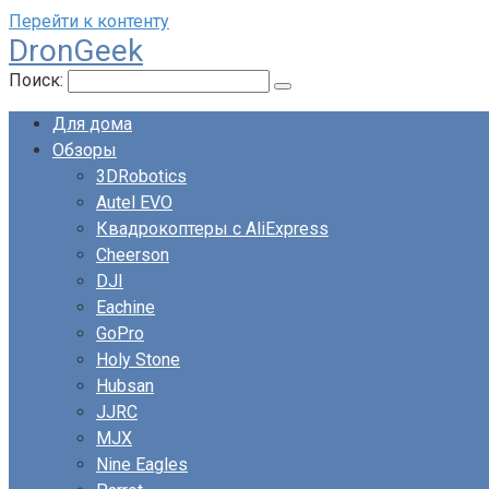
Перейти к контенту
DronGeek
Поиск:
Для дома
Обзоры
3DRobotics
Autel EVO
Квадрокоптеры с AliExpress
Cheerson
DJI
Eachine
GoPro
Holy Stone
Hubsan
JJRC
MJX
Nine Eagles