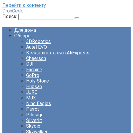
Перейти к контенту
DronGeek
Поиск:
Для дома
Обзоры
3DRobotics
Autel EVO
Квадрокоптеры с AliExpress
Cheerson
DJI
Eachine
GoPro
Holy Stone
Hubsan
JJRC
MJX
Nine Eagles
Parrot
Pilotage
Silverlit
Skydio
Skywalker