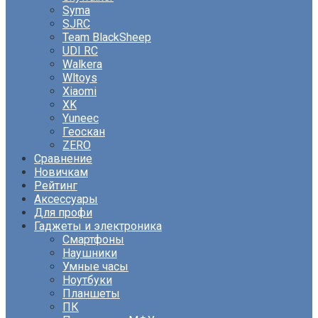
Syma
SJRC
Team BlackSheep
UDI RC
Walkera
Wltoys
Xiaomi
XK
Yuneec
Геоскан
ZERO
Сравнение
Новичкам
Рейтинг
Аксессуары
Для профи
Гаджеты и электроника
Смартфоны
Наушники
Умные часы
Ноутбуки
Планшеты
ПК