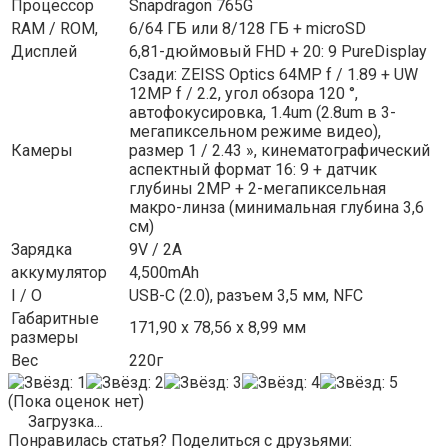
Процессор
Snapdragon 765G
RAM / ROM,
6/64 ГБ или 8/128 ГБ + microSD
Дисплей
6,81-дюймовый FHD + 20: 9 PureDisplay
Сзади: ZEISS Optics 64MP f / 1.89 + UW
12MP f / 2.2, угол обзора 120 °,
автофокусировка, 1.4um (2.8um в 3-
мегапиксельном режиме видео),
Камеры
размер 1 / 2.43 », кинематографический
аспектный формат 16: 9 + датчик
глубины 2MP + 2-мегапиксельная
макро-линза (минимальная глубина 3,6
см)
Зарядка
9V / 2A
аккумулятор
4,500mAh
I / O
USB-C (2.0), разъем 3,5 мм, NFC
Габаритные
171,90 х 78,56 х 8,99 мм
размеры
Вес
220г
(Пока оценок нет)
Загрузка...
Понравилась статья? Поделиться с друзьями: