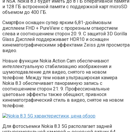
и NSA. Nokia 8.3 будет иметь до 8 ГБ оперативной памяти
и 128 ГБ встроенной памяти с поддержкой карт microSD
объемом до 400 ГБ.
Смартфон оснащен супер ярким 6,81-дюймовым
дисплеем FHD + PureView с прорезным отверстием
слева и соотношением сторон 20: 9. С защитой 3D Gorilla
Glass Дисплей поддерживает HDR10 и оснащен
кинематографическими эффектами Zeiss для просмотра
видео.
Новые функции Nokia Action Cam обеспечивают
интеллектуальную стабилизацию изображения и
шумоподавление для видео, снятого на новом
телефоне. Между тем новая ультраширокая камера
Nokia 8.3 обеспечивает панорамную запись с
соотношением сторон 21: 9. Профессиональные
цветовые эффекты также обещают, привнося
кинематографический стиль в видео, снятое на новом
телефоне.
Для фотосъемки Nokia 8.3 5G располагает задней
четырехмодульной камерой — основной датчик 64