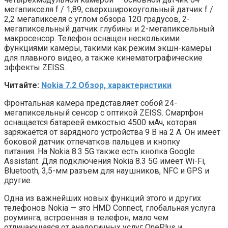
мегапикселя f / 1,89, сверхширокоугольный датчик f /
2,2 мегапикселя с углом обзора 120 градусов, 2-
мегапиксельный датчик глубины и 2-мегапиксельный
макросенсор. Телефон оснащен несколькими
функциями камеры, такими как режим экшн-камеры
для плавного видео, а также кинематографические
эффекты ZEISS.
Читайте:
Nokia 7.2 Обзор, характеристики
Фронтальная камера представляет собой 24-
мегапиксельный сенсор с оптикой ZEISS. Смартфон
оснащается батареей емкостью 4500 мАч, которая
заряжается от зарядного устройства 9 В на 2 А. Он имеет
боковой датчик отпечатков пальцев и кнопку
питания. На Nokia 8.3 5G также есть кнопка Google
Assistant. Для подключения Nokia 8.3 5G имеет Wi-Fi,
Bluetooth, 3,5-мм разъем для наушников, NFC и GPS и
другие.
Одна из важнейших новых функций этого и других
телефонов Nokia — это HMD Connect, глобальная услуга
роуминга, встроенная в телефон, мало чем
отличающаяся от аналогичных услуг OnePlus и