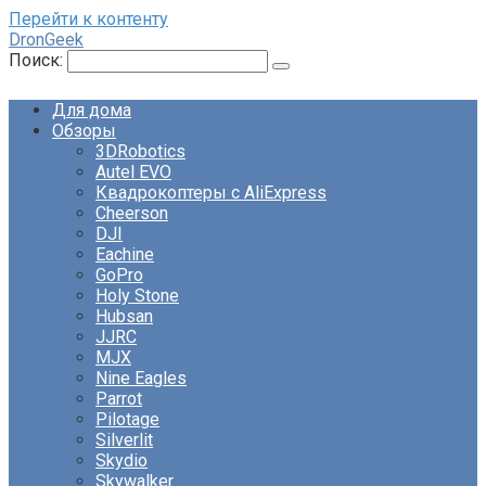
Перейти к контенту
DronGeek
Поиск:
Для дома
Обзоры
3DRobotics
Autel EVO
Квадрокоптеры с AliExpress
Cheerson
DJI
Eachine
GoPro
Holy Stone
Hubsan
JJRC
MJX
Nine Eagles
Parrot
Pilotage
Silverlit
Skydio
Skywalker