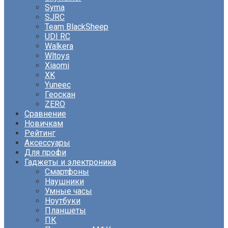
Syma
SJRC
Team BlackSheep
UDI RC
Walkera
Wltoys
Xiaomi
XK
Yuneec
Геоскан
ZERO
Сравнение
Новичкам
Рейтинг
Аксессуары
Для профи
Гаджеты и электроника
Смартфоны
Наушники
Умные часы
Ноутбуки
Планшеты
ПК