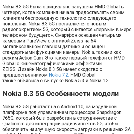
Nokia 8.3 5G была официально запущена HMD Global в
четверг, когда компания начала предоставлять своим
клиентам беспроводную технологию следующего
поколения. Nokia 8.3 5G поставляется с новым
радиопокрытием 5G, который считается «первым в мире
телефоном будущего». Смартфон оснащен четырьмя
камерами PureView с оптикой Zeiss на 64-
мегапиксельном главном датчике и оснащен
стандартными функциями камеры Nokia, такими как
режим Action Cam. Это также первый телефон от HMD
Global с кинематографическими эффектами
ZEISS. Дизайн Nokia 8.3 5G имеет сходство с
предшественником
Nokia 7.2.
HMD Global
также объявила о выпуске Nokia 5.3 и Nokia 1.3.
Nokia 8.3 5G Особенности модели
Nokia 8.3 5G работает на с Android 10, на модульной
платформе под управлением процессора Snapdragon
765G, который был разработан в сотрудничестве с
Qualcomm для интеграции радиочипсетов 5G, чтобы
обеспечить наилучшую скорость загрузки в режимах SA