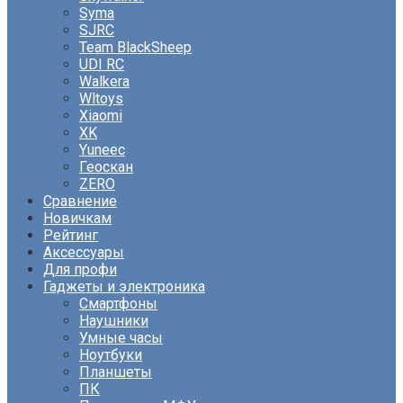
Syma
SJRC
Team BlackSheep
UDI RC
Walkera
Wltoys
Xiaomi
XK
Yuneec
Геоскан
ZERO
Сравнение
Новичкам
Рейтинг
Аксессуары
Для профи
Гаджеты и электроника
Смартфоны
Наушники
Умные часы
Ноутбуки
Планшеты
ПК