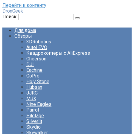
Перейти к контенту
DronGeek
Поиск:
Для дома
Обзоры
3DRobotics
Autel EVO
Квадрокоптеры с AliExpress
Cheerson
DJI
Eachine
GoPro
Holy Stone
Hubsan
JJRC
MJX
Nine Eagles
Parrot
Pilotage
Silverlit
Skydio
Skywalker