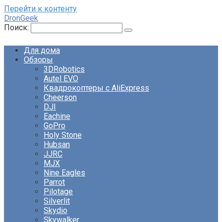
Перейти к контенту
DronGeek
Поиск:
Для дома
Обзоры
3DRobotics
Autel EVO
Квадрокоптеры с AliExpress
Cheerson
DJI
Eachine
GoPro
Holy Stone
Hubsan
JJRC
MJX
Nine Eagles
Parrot
Pilotage
Silverlit
Skydio
Skywalker