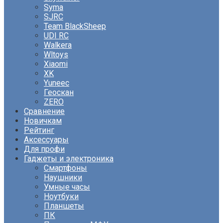
Syma
SJRC
Team BlackSheep
UDI RC
Walkera
Wltoys
Xiaomi
XK
Yuneec
Геоскан
ZERO
Сравнение
Новичкам
Рейтинг
Аксессуары
Для профи
Гаджеты и электроника
Смартфоны
Наушники
Умные часы
Ноутбуки
Планшеты
ПК