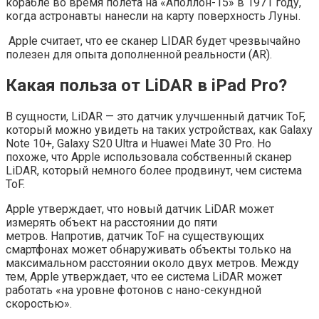
корабле во время полета на «Аполлон-15» в 1971 году,
когда астронавты нанесли на карту поверхность Луны.
Apple считает, что ее сканер LIDAR будет чрезвычайно
полезен для опыта дополненной реальности (AR).
Какая польза от LiDAR в iPad Pro?
В сущности, LiDAR — это датчик улучшенный датчик ToF,
который можно увидеть на таких устройствах, как Galaxy
Note 10+, Galaxy S20 Ultra и Huawei Mate 30 Pro. Но
похоже, что Apple использовала собственный сканер
LiDAR, который немного более продвинут, чем система
ToF.
Apple утверждает, что новый датчик LiDAR может
измерять объект на расстоянии до пяти
метров. Напротив, датчик ToF на существующих
смартфонах может обнаруживать объекты только на
максимальном расстоянии около двух метров. Между
тем, Apple утверждает, что ее система LiDAR может
работать «на уровне фотонов с нано-секундной
скоростью».