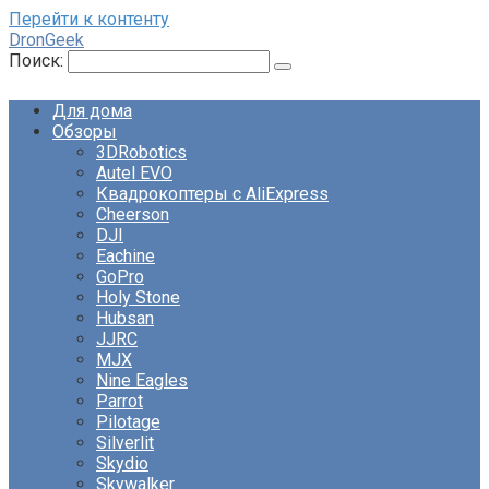
Перейти к контенту
DronGeek
Поиск:
Для дома
Обзоры
3DRobotics
Autel EVO
Квадрокоптеры с AliExpress
Cheerson
DJI
Eachine
GoPro
Holy Stone
Hubsan
JJRC
MJX
Nine Eagles
Parrot
Pilotage
Silverlit
Skydio
Skywalker