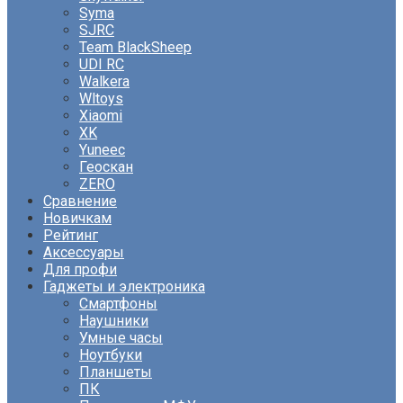
Syma
SJRC
Team BlackSheep
UDI RC
Walkera
Wltoys
Xiaomi
XK
Yuneec
Геоскан
ZERO
Сравнение
Новичкам
Рейтинг
Аксессуары
Для профи
Гаджеты и электроника
Смартфоны
Наушники
Умные часы
Ноутбуки
Планшеты
ПК